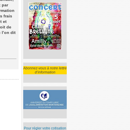
x par
ormation
s frais
t et
oit de
l’on dit
Abonnez-vous à notre lettre
d’information
Pour régler votre cotisation