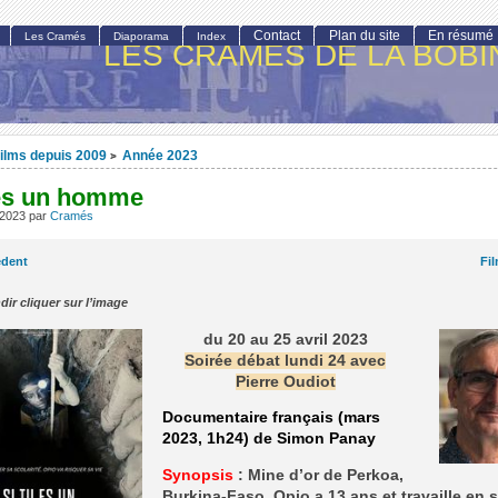
Contact
Plan du site
En résumé
Les Cramés
Diaporama
Index
LES CRAMÉS DE LA BOBI
ilms depuis 2009
Année 2023
>
 es un homme
l 2023
par
Cramés
édent
Fi
dir cliquer sur l’image
du 20 au 25 avril 2023
Soirée débat lundi 24 avec
Pierre Oudiot
Documentaire français (mars
2023, 1h24) de Simon Panay
Synopsis
: Mine d’or de Perkoa,
Burkina-Faso. Opio a 13 ans et travaille en s