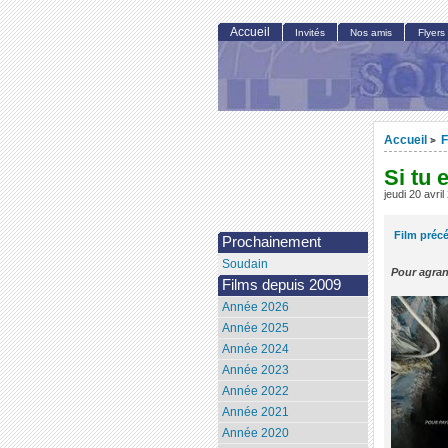
Accueil
Invités
Nos amis
Flyers
Accueil
F
>
Si tu
jeudi 20 avri
Film préc
Prochainement
Soudain
Pour agran
Films depuis 2009
Année 2026
Année 2025
Année 2024
Année 2023
Année 2022
Année 2021
Année 2020