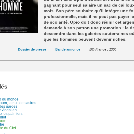
gagnant pour seul salaire un sac de caillou
mois. Son père souhaite qu’il intègre une f
professionnelle, mais il ne peut pas payer le
de scolarité. Opio doit donc réunir cet argen
demande à son patron une promotion : le dr
descendre dans les galeries souterraines où 
que les hommes peuvent devenir riches.
Dossier de presse
Bande annonce
BO France : 1300
lés
d du monde
um, la nuit des astres
 des gardes
re Abdallah
e les palmiers
diot
boom
che
te du Ciel