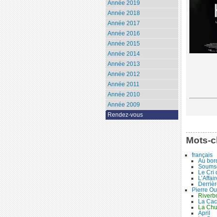
Année 2019
Année 2018
Année 2017
Année 2016
Année 2015
Année 2014
Année 2013
Année 2012
Année 2011
Année 2010
Année 2009
Rendez-vous
Mots-c
français
Au bor
Soumso
Le Cri
L’Affai
Derrièr
Pierre Ou
River
La Ca
La Chu
April