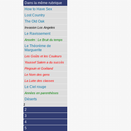
Dans la même rubrique
How to Have Sex
Lost Country
The Old Oak
Invasion Los Angeles
Le Ravissement
Anselm : Le Bruit du temps
Le Théorème de
Marguerite
Les Goûts et les Couleurs
Youssef Salem a du succès
Pingouin et Goéland
Le Nom des gens
La Lutte des classes
Le Ciel rouge
Années en parenthèses
Déserts
1
2
3
4
5