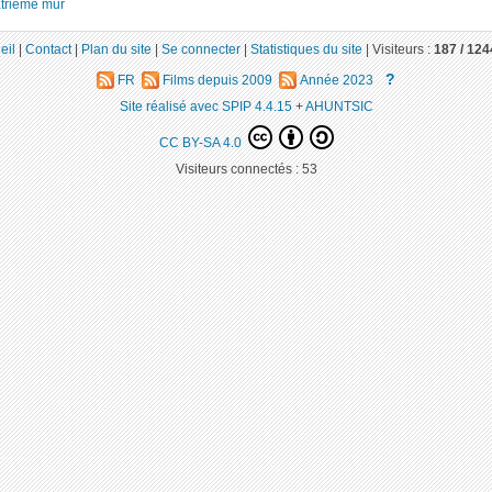
trième mur
eil
|
Contact
|
Plan du site
|
Se connecter
|
Statistiques du site
|
Visiteurs :
187 /
124
?
FR
Films depuis 2009
Année 2023
Site réalisé avec SPIP 4.4.15
+
AHUNTSIC
CC BY-SA 4.0
Visiteurs connectés :
53