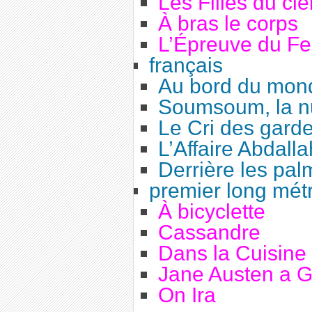
Les Filles du cie
À bras le corps
L’Épreuve du F
français
Au bord du mon
Soumsoum, la nu
Le Cri des gard
L’Affaire Abdalla
Derrière les pal
premier long mét
À bicyclette
Cassandre
Dans la Cuisine
Jane Austen a 
On Ira