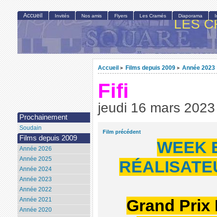
Accueil
Invités
Nos amis
Flyers
Les Cramés
Diaporama
LES C
Accueil
Films depuis 2009
Année 2023
>
>
Fifi
jeudi 16 mars 2023
Prochainement
Soudain
Film précédent
Films depuis 2009
WEEK 
Année 2026
Année 2025
RÉALISATEU
Année 2024
Année 2023
Année 2022
Année 2021
Grand Prix 
Année 2020