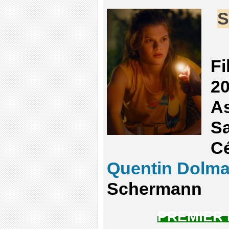
S
Fi
20
As
Sa
Cé
Quentin Dolma
Schermann
PREMIER