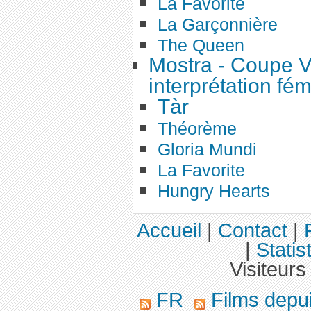
La Favorite
La Garçonnière
The Queen
Mostra - Coupe Vo
interprétation fé
Tàr
Théorème
Gloria Mundi
La Favorite
Hungry Hearts
Accueil
|
Contact
|
|
Statis
Visiteurs
FR
Films depu