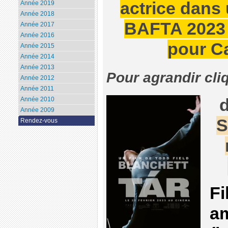
actrice dans
Année 2019
Année 2018
BAFTA 2023 :
Année 2017
Année 2016
pour Ca
Année 2015
Année 2014
Année 2013
Pour agrandir cli
Année 2012
Année 2011
d
Année 2010
Année 2009
S
Rendez-vous
Fi
am