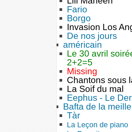
Lili Marleen
Fario
Borgo
Invasion Los An
De nos jours
américain
Le 30 avril soiré
2+2=5
Missing
Chantons sous l
La Soif du mal
Eephus - Le Dern
Bafta de la meille
Tàr
La Leçon de piano