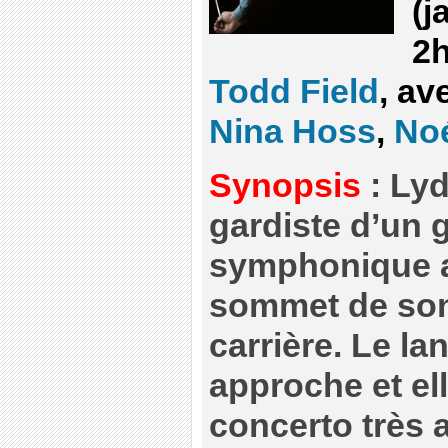
(j
2h
Todd Field
, av
Nina Hoss
,
Noé
Synopsis
: Lyd
gardiste d’un 
symphonique a
sommet de son 
carrière. Le la
approche et el
concerto très 