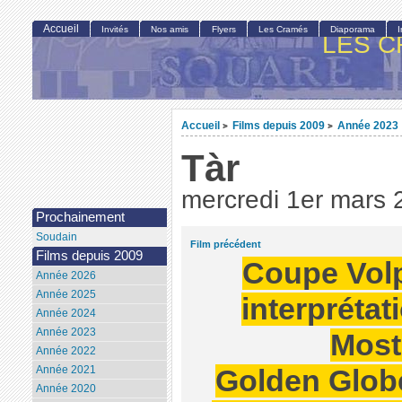
Accueil
Invités
Nos amis
Flyers
Les Cramés
Diaporama
LES C
Accueil
Films depuis 2009
Année 2023
>
>
Tàr
mercredi 1er mars 
Prochainement
Soudain
Film précédent
Films depuis 2009
Coupe Volp
Année 2026
Année 2025
interprétat
Année 2024
Année 2023
Most
Année 2022
Année 2021
Golden Globe
Année 2020