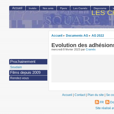
Accueil
Invités
Nos amis
Flyers
Les Cramés
Diaporama
LES C
Accueil
Documents AG
AG 2022
>
>
Evolution des adhésion
mercredi 8 février 2023
par
Cramés
Prochainement
Soudain
Films depuis 2009
Rendez-vous
Accueil
|
Contact
|
Plan du site
|
Se co
FR
Do
Site réalisé 