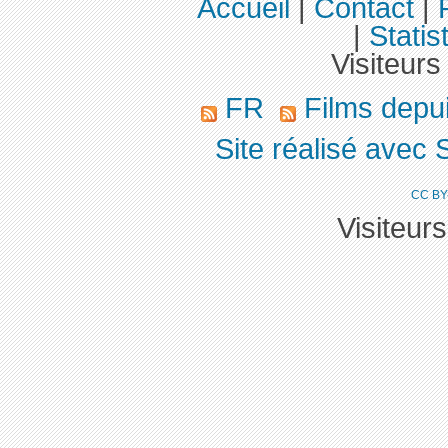
Accueil
|
Contact
|
|
Statis
Visiteurs
FR
Films depu
Site réalisé avec 
CC BY
Visiteur