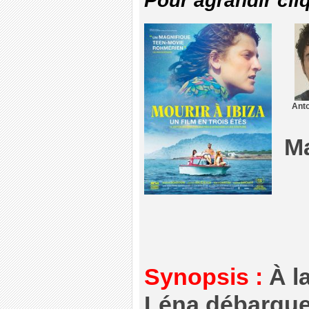
Pour agrandir cli
Anto
Ma
Synopsis :
À la
Léna débarque