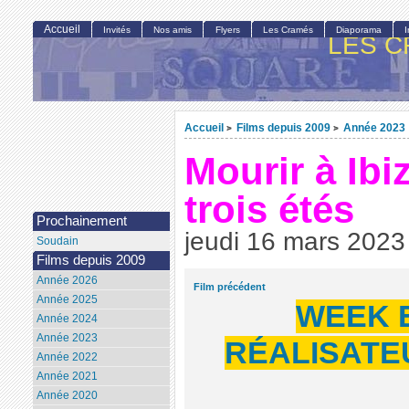
Accueil
Invités
Nos amis
Flyers
Les Cramés
Diaporama
LES C
Accueil
Films depuis 2009
Année 2023
>
>
Mourir à Ibi
trois étés
Prochainement
jeudi 16 mars 2023
Soudain
Films depuis 2009
Année 2026
Film précédent
Année 2025
WEEK 
Année 2024
Année 2023
RÉALISATEU
Année 2022
Année 2021
Année 2020