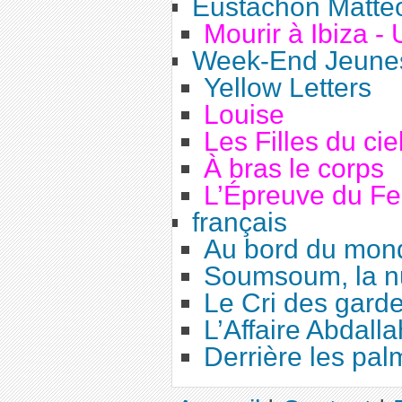
Eustachon Matté
Mourir à Ibiza - 
Week-End Jeunes
Yellow Letters
Louise
Les Filles du cie
À bras le corps
L’Épreuve du F
français
Au bord du mon
Soumsoum, la nu
Le Cri des gard
L’Affaire Abdalla
Derrière les pal