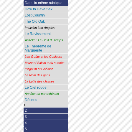
Dans la même rubrique
How to Have Sex
Lost Country
The Old Oak
Invasion Los Angeles
Le Ravissement
Anselm : Le Bruit du temps
Le Théorème de
Marguerite
Les Goûts et les Couleurs
Youssef Salem a du succès
Pingouin et Goéland
Le Nom des gens
La Lutte des classes
Le Ciel rouge
Années en parenthèses
Déserts
1
2
3
4
5