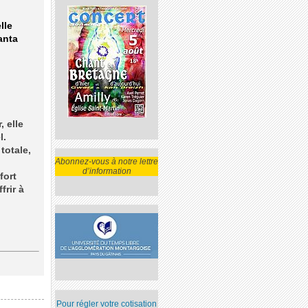
lle
anta
 elle
l.
totale,
Abonnez-vous à notre lettre
d’information
fort
frir à
Pour régler votre cotisation