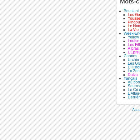
Mots-c
Boustani 
Les Goû
Yousse
Pingou
Le Nom
La Vie 
Week-End
Yellow 
Louise
Les Fil
À bras 
L’Épre
Cannes - 
Urchin
Les Gr
L’Hist
La Zone
Dalva
français
Au bor
Soumso
Le Cri
L’Affai
Derrièr
Accu