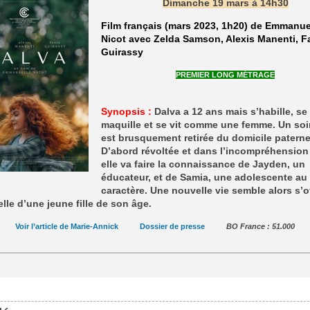
Dimanche 19 mars à 14h30
Film français (mars 2023, 1h20) de Emmanue
Nicot avec Zelda Samson, Alexis Manenti, F
Guirassy
PREMIER LONG MÉTRAGE
Synopsis :
Dalva a 12 ans mais s’habille, se
maquille et se vit comme une femme. Un soir,
est brusquement retirée du domicile paterne
D’abord révoltée et dans l’incompréhension 
elle va faire la connaissance de Jayden, un
éducateur, et de Samia, une adolescente au 
caractère. Une nouvelle vie semble alors s’of
elle d’une jeune fille de son âge.
Voir l’article de Marie-Annick
Dossier de presse
BO France : 51.000