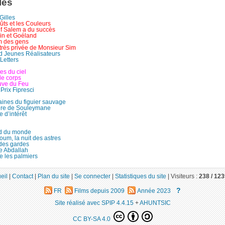
lés
Gilles
ts et les Couleurs
f Salem a du succès
in et Goéland
 des gens
très privée de Monsieur Sim
 Jeunes Réalisateurs
Letters
les du ciel
le corps
uve du Feu
Prix Fipresci
aines du figuier sauvage
oire de Souleymane
 d’intérêt
d du monde
um, la nuit des astres
 des gardes
re Abdallah
e les palmiers
eil
|
Contact
|
Plan du site
|
Se connecter
|
Statistiques du site
|
Visiteurs :
238 /
123
?
FR
Films depuis 2009
Année 2023
Site réalisé avec SPIP 4.4.15
+
AHUNTSIC
CC BY-SA 4.0