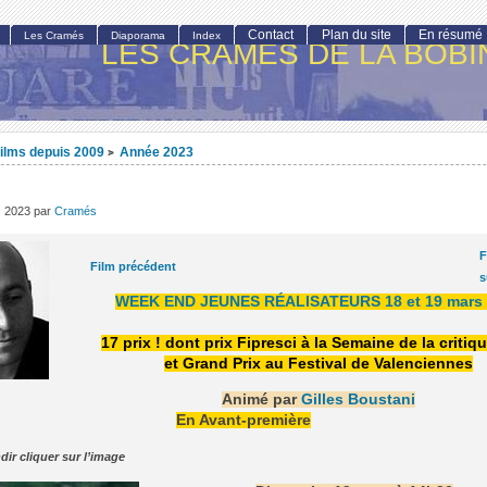
Contact
Plan du site
En résumé
Les Cramés
Diaporama
Index
LES CRAMÉS DE LA BOBI
ilms depuis 2009
Année 2023
>
s 2023
par
Cramés
F
Film précédent
s
WEEK END JEUNES RÉALISATEURS 18 et 19 mars 
17 prix ! dont prix Fipresci à la Semaine de la critiq
et Grand Prix au Festival de Valenciennes
Animé par
Gilles Boustani
En Avant-première
dir cliquer sur l’image