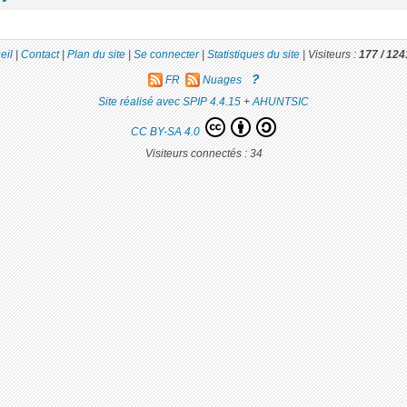
eil
|
Contact
|
Plan du site
|
Se connecter
|
Statistiques du site
|
Visiteurs :
177 /
124
?
FR
Nuages
Site réalisé avec SPIP 4.4.15
+
AHUNTSIC
CC BY-SA 4.0
Visiteurs connectés :
34