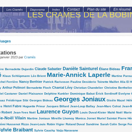
Contact
Plan du site
En résumé
Les Cramés
Diaporama
Index
LES CRAMÉS DE LA BOBI
Nuages
ations
janvier 2023
par
Cramés
Fra
Danièle Sainturel
Claude Sabatier
Éliane Bideau
ère
Bernadette Dujardin
Marie-Annick Laperle
é
Klaus Schlüpmann
Léo Brient
Martine Parou
Nancy Berthier
chel Ferrière
Patrick Rarivoson
Pauline Desiderio
Toinette Maillet
Alia El K
Arthur Polinori
Chantal Lévy
y
Bernadette Floch
Christian Chandelier
Christine Berthelie
iel Castaner
Daniel Plaisance
Delphine Kunkler
Dominique Babut
Érick Serdinoff
Evelyne 
Georges Joniaux
ouaz
Frédérique Sibi
Georges Bideau
Gisèle Mazel
Hél
Henri Fabre
es
Huguette Prieur
Jacques Billard
Jean-Loup Ballay
Jean-Marc Colrat
Jean-M
Laurence Guyon
e Robert
Jean-Yves Noël
Louis Duval-Kister
Maïté Noël
Marie
e-Noël Vilain
Martine Joniaux
Mireille Lhomoy
Monica Jornet
Muriel Saintot
Pierre Hé
émi Hussenot
Rizzo Jean-Louis
Robin Vigier
Roland Duval
Sandrine
Sarah Colin
Serge Fer
ylvie Braibant
Sylvie Cauchy
Vaiju Naravane