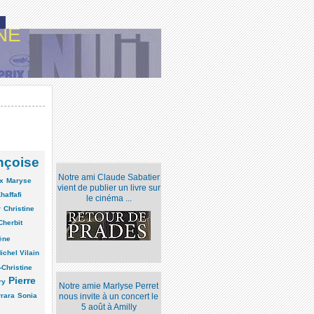
NE
nçoise
Notre ami Claude Sabatier
x
Maryse
vient de publier un livre sur
haffafi
le cinéma ...
r
Christine
Cherbit
ène
ichel Vilain
-Christine
Pierre
ry
Notre amie Marlyse Perret
rara
Sonia
nous invite à un concert le
5 août à Amilly