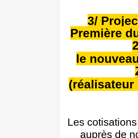
3/ Proje
Première du
le nouveau
(réalisateu
Les cotisations
auprès de no