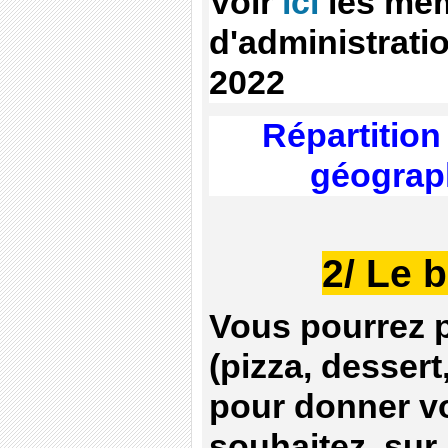
Voir
ici
les me
d'administrati
2022
Répartition
géograp
2/ Le b
Vous pourrez p
(pizza, dessert
pour donner vot
souhaitez, sur