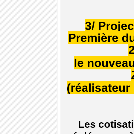
3/ Proje
Première du
le nouveau
(réalisateu
Les cotisat