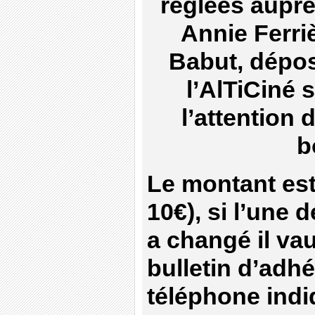
réglées auprè
Annie Ferri
Babut, dépos
l’AlTiCiné
l’attention
b
Le montant est
10€), si l’une
a changé il va
bulletin d’adhé
téléphone indi