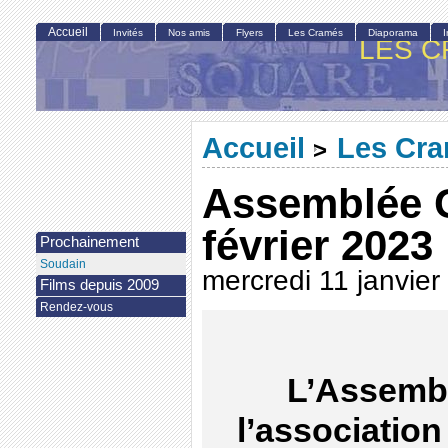
Accueil
Invités
Nos amis
Flyers
Les Cramés
Diaporama
LES C
Accueil
Les Cr
>
Assemblée G
février 2023
Prochainement
Soudain
mercredi 11 janvier
Films depuis 2009
Rendez-vous
L’Assembl
l’association 