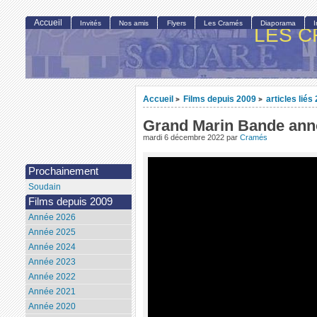
Accueil
Invités
Nos amis
Flyers
Les Cramés
Diaporama
LES C
Accueil
Films depuis 2009
articles liés
>
>
Grand Marin Bande an
mardi 6 décembre 2022
par
Cramés
Prochainement
Soudain
Films depuis 2009
Année 2026
Année 2025
Année 2024
Année 2023
Année 2022
Année 2021
Année 2020