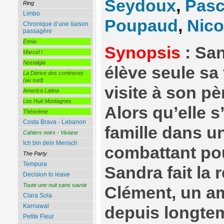
Seydoux
,
Pasc
Ring
Limbo
Poupaud
,
Nico
Chronique d’une liaison
passagère
Ennio
Synopsis
: San
Marcel !
Nostalgia
élève seule sa 
La Dérive des continents
(au sud)
visite à son p
America Latina
Les Huit Montagnes
Alors qu’elle 
Théorème
Costa Brava - Lebanon
famille dans u
Cahiers noirs - Viviane
Ich bin dein Mensch
combattant pour
The Party
Tempura
Sandra fait la 
Decision to leave
Toute une nuit sans savoir
Clément, un a
Clara Sola
Karnawal
depuis longtem
Petite Fleur