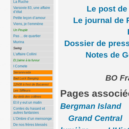
La Ruche
Le post de
Varsovie 83, une affaire
d’état
Petite leçon d’amour
Le journal de
Viens, je t’emmène
Un Peuple
Pas ... de quartier
Dossier de pres
Murina
Swing
Notes de G
L’affaire Collini
Et j’aime à la fureur
I Comete
Sieranevada
BO Fr
Bad Luck Banging
12h08 à l’est de Bucarest
Pages associé
Les Siffleurs
Au-delà des collines
Et il y eut un matin
Bergman Island
Contes du hasard et
autres fantaisies
Grand Central
L’Ombre d’un mensonge
De nos frères blessés