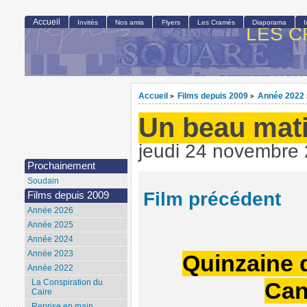
Accueil
Invités
Nos amis
Flyers
Les Cramés
Diaporama
LES C
Accueil
Films depuis 2009
Année 2022
>
>
Un beau mat
jeudi 24 novembre
Prochainement
Soudain
Film précédent
Films depuis 2009
Année 2026
Année 2025
Année 2024
Année 2023
Quinzaine d
Année 2022
La Conspiration du
Can
Caire
Reprise en main