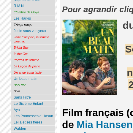
R.M.N
Pour agrandir cli
L’Ombre de Goya
Les Harkis
d
L’Ange rouge
Juste sous vos yeux
Jane Campion, la femme
cinéma.
S
Bright Star
In the Cut
Portrait de femme
La Leçon de piano
n
Un ange à ma table
Un beau matin
Babi Yar
Solo
Sans Filtre
Le Sixième Enfant
Film français 
Aya
Les Promesses d’Hasan
de
Mia Hansen
Leila et ses frères
Walden