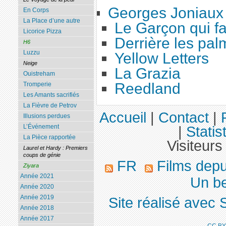
Georges Joniaux
En Corps
La Place d’une autre
Le Garçon qui fa
Licorice Pizza
Derrière les pal
H6
Luzzu
Yellow Letters
Neige
La Grazia
Ouistreham
Reedland
Tromperie
Les Amants sacrifiés
La Fièvre de Petrov
Accueil
|
Contact
|
Illusions perdues
L’Événement
|
Statis
La Pièce rapportée
Visiteurs
Laurel et Hardy : Premiers
coups de génie
FR
Films dep
Ziyara
Année 2021
Un be
Année 2020
Année 2019
Site réalisé avec 
Année 2018
Année 2017
CC BY