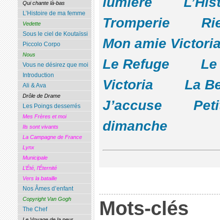
lumière
L’His
Qui chante là-bas
L’Histoire de ma femme
Tromperie
Ri
Vedette
Sous le ciel de Koutaïssi
Mon amie Victori
Piccolo Corpo
Nous
Le Refuge
Le
Vous ne désirez que moi
Introduction
Victoria
La Be
Ali & Ava
Drôle de Drame
J’accuse
Peti
Les Poings desserrés
Mes Frères et moi
dimanche
Ils sont vivants
La Campagne de France
Lynx
Municipale
L’Été, l’Éternité
Vers la bataille
Nos Âmes d’enfant
Copyright Van Gogh
Mots-clés
The Chef
Le Voyage de la peur