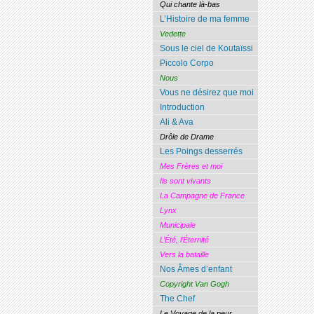
Qui chante là-bas
L’Histoire de ma femme
Vedette
Sous le ciel de Koutaïssi
Piccolo Corpo
Nous
Vous ne désirez que moi
Introduction
Ali & Ava
Drôle de Drame
Les Poings desserrés
Mes Frères et moi
Ils sont vivants
La Campagne de France
Lynx
Municipale
L’Été, l’Éternité
Vers la bataille
Nos Âmes d’enfant
Copyright Van Gogh
The Chef
Le Voyage de la peur