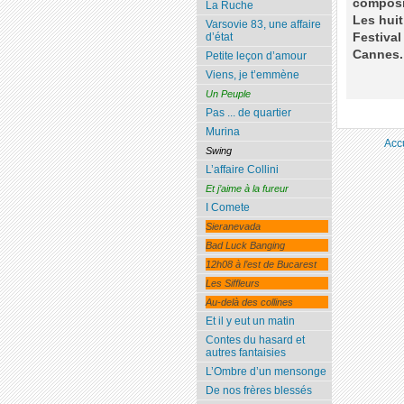
composi
La Ruche
Les huit
Varsovie 83, une affaire
d’état
Festival
Cannes.
Petite leçon d’amour
Viens, je t’emmène
Un Peuple
Pas ... de quartier
Murina
Acc
Swing
L’affaire Collini
Et j’aime à la fureur
I Comete
Sieranevada
Bad Luck Banging
12h08 à l’est de Bucarest
Les Siffleurs
Au-delà des collines
Et il y eut un matin
Contes du hasard et
autres fantaisies
L’Ombre d’un mensonge
De nos frères blessés