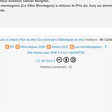
teur suédois Daniel Norgren.
 montagnes (Le Otto Montagne) a obtenu le Prix du Jury au derni
 de
ueil
|
Contact
|
Plan du site
|
Se connecter
|
Statistiques du site
|
Visiteurs :
90 /
124
?
FR
Films depuis 2009
Année 2022
Les Huit Montagnes
Site réalisé avec SPIP 4.4.15
+
AHUNTSIC
CC BY-SA 4.0
Visiteurs connectés :
52