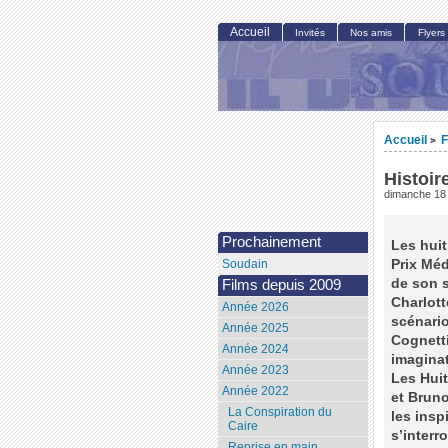
Accueil
Invités
Nos amis
Flyers
Accueil
F
>
Histoir
dimanche 18
Prochainement
Les hui
Prix Méd
Soudain
de son s
Films depuis 2009
Charlott
Année 2026
scénario
Année 2025
Cognetti
Année 2024
imaginat
Année 2023
Les Huit
Année 2022
et Bruno
La Conspiration du
les insp
Caire
s’interr
Reprise en main