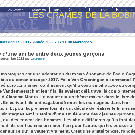
Contact
Plan du site
En résumé
Les Cramés
Diaporama
Index
LES CRAMÉS DE LA BOBI
ilms depuis 2009
Année 2022
Les Huit Montagnes
>
>
e d’une amitié entre deux jeunes garçons
 septembre 2022
par
Laurence
t montagnes est une adaptation du roman éponyme de Paolo Cogn
icis du roman étranger 2017. Felix Van Groeningen a commencé l’
cénario au premier confinement qu’il a vécu en ville avec sa co
e Vandermeersch et leur fils. Ils avaient déjà travaillé conjointeme
 d’Alabama Monro. La nature est un thème majeur dans le livre d
. En écrivant, ils ont vagabondé entre les montagnes dans leur
ion. Et pour la première fois, ils ont décidé de réaliser le film ens
 Montagnes est l’histoire d’une amitié entre deux jeunes garçons,
, qui deviennent des hommes. Les choix différents qu’ils font dan
irent, ils sont comme un miroir l’un pour l’autre, qui les pousse à
oger sur ce qu’ils veulent vraiment. C’est une amitié tendre, fondée