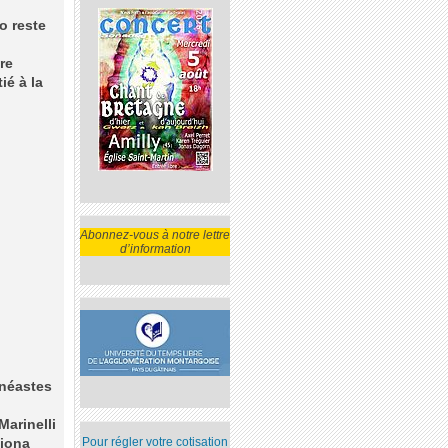
o reste
re
ié à la
Abonnez-vous à notre lettre
d’information
inéastes
Marinelli
Pour régler votre cotisation
tiona