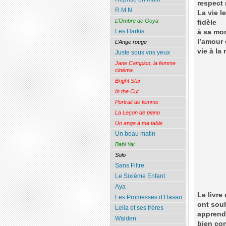
respect 
R.M.N
La vie l
L’Ombre de Goya
fidèle
Les Harkis
à sa mon
l’amour 
L’Ange rouge
vie à la 
Juste sous vos yeux
Jane Campion, la femme
cinéma.
Bright Star
In the Cut
Portrait de femme
La Leçon de piano
Un ange à ma table
Un beau matin
Babi Yar
Solo
Sans Filtre
Le Sixième Enfant
Aya
Le livre
Les Promesses d’Hasan
ont souh
Leila et ses frères
apprendr
Walden
bien con