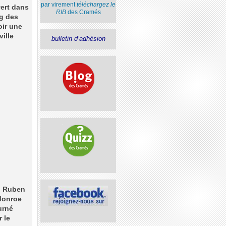
par virement
téléchargez le
vert dans
RIB
des Cramés
ng des
oir une
ville
bulletin d’adhésion
si Ruben
 Monroe
urné
r le