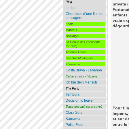
Ring
privata 
Limbo
Fortunat
Chronique d’une liaison
enfants 
passagère
vraie ex
Ennio
dégourdi
Marcel !
Nostalgia
La Dérive des continents
(au sud)
America Latina
Les Huit Montagnes
Théorème
Costa Brava - Lebanon
Cahiers noirs - Viviane
Ich bin dein Mensch
The Party
Tempura
Decision to leave
Toute une nuit sans savoir
Pour fil
Clara Sola
Impens, 
Karnawal
et sur d
entre le
Petite Fleur