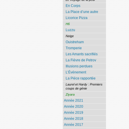
En Corps
La Place d’une autre
Licorice Pizza
H6
Luzzu
Neige
Ouistreham
Tromperie
Les Amants sacrifiés
La Fièvre de Petrov
Illusions perdues
L’Événement
La Pièce rapportée
Laurel et Hardy : Premiers
coups de génie
Ziyara
Année 2021
Année 2020
Année 2019
Année 2018
Année 2017