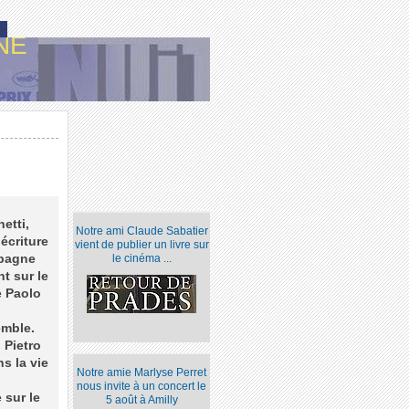
NE
etti,
Notre ami Claude Sabatier
écriture
vient de publier un livre sur
mpagne
le cinéma ...
nt sur le
e Paolo
emble.
 Pietro
s la vie
Notre amie Marlyse Perret
nous invite à un concert le
 sur le
5 août à Amilly