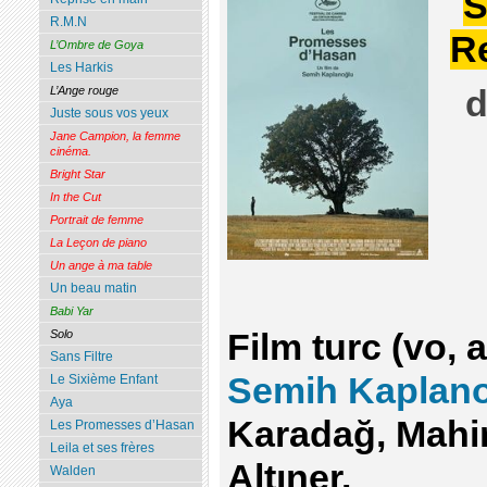
S
R.M.N
R
L’Ombre de Goya
Les Harkis
L’Ange rouge
d
Juste sous vos yeux
Jane Campion, la femme
cinéma.
Bright Star
In the Cut
Portrait de femme
La Leçon de piano
Un ange à ma table
Un beau matin
Babi Yar
Solo
Film turc (vo, 
Sans Filtre
Semih Kaplan
Le Sixième Enfant
Aya
Karadağ, Mahi
Les Promesses d’Hasan
Leila et ses frères
Altıner.
Walden