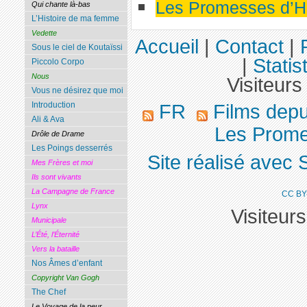
Les Promesses d’
Qui chante là-bas
L’Histoire de ma femme
Vedette
Accueil
|
Contact
|
Sous le ciel de Koutaïssi
|
Statis
Piccolo Corpo
Nous
Visiteurs
Vous ne désirez que moi
Introduction
FR
Films dep
Ali & Ava
Les Prome
Drôle de Drame
Les Poings desserrés
Site réalisé avec 
Mes Frères et moi
Ils sont vivants
La Campagne de France
CC BY
Lynx
Visiteur
Municipale
L’Été, l’Éternité
Vers la bataille
Nos Âmes d’enfant
Copyright Van Gogh
The Chef
Le Voyage de la peur