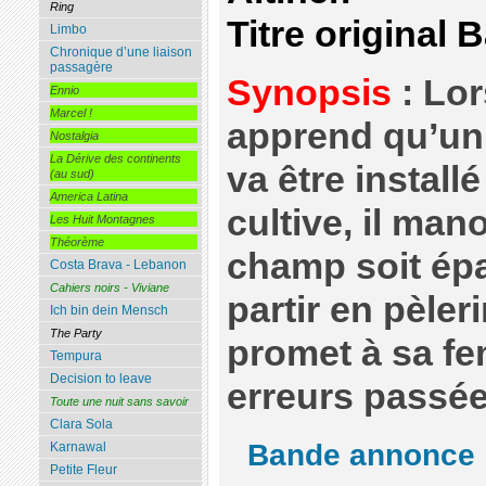
Ring
Titre original 
Limbo
Chronique d’une liaison
passagère
Synopsis
: Lo
Ennio
Marcel !
apprend qu’un 
Nostalgia
La Dérive des continents
va être installé
(au sud)
America Latina
cultive, il ma
Les Huit Montagnes
Théorème
champ soit épa
Costa Brava - Lebanon
Cahiers noirs - Viviane
partir en pèler
Ich bin dein Mensch
The Party
promet à sa f
Tempura
Decision to leave
erreurs passée
Toute une nuit sans savoir
Clara Sola
Bande annonce
Karnawal
Petite Fleur