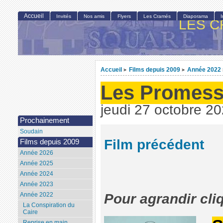
Accueil
Invités
Nos amis
Flyers
Les Cramés
Diaporama
LES C
Accueil
Films depuis 2009
Année 2022
>
>
Les Promess
jeudi 27 octobre 2
Prochainement
Soudain
Film précédent
Films depuis 2009
Année 2026
Année 2025
Année 2024
Année 2023
Année 2022
Pour agrandir cli
La Conspiration du
Caire
Reprise en main