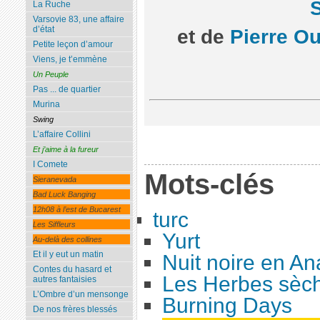
S
La Ruche
Varsovie 83, une affaire
d’état
et de
Pierre Ou
Petite leçon d’amour
Viens, je t’emmène
Un Peuple
Pas ... de quartier
Murina
Swing
L’affaire Collini
Et j’aime à la fureur
I Comete
Mots-clés
Sieranevada
Bad Luck Banging
12h08 à l’est de Bucarest
turc
Les Siffleurs
Yurt
Au-delà des collines
Et il y eut un matin
Nuit noire en An
Contes du hasard et
Les Herbes sèc
autres fantaisies
L’Ombre d’un mensonge
Burning Days
De nos frères blessés