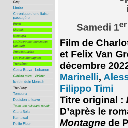
Ring
Limbo
Chronique d’une liaison
passagère
er
Samedi 1
Ennio
Marcel !
Nostalgia
Film de Charl
La Dérive des continents
(au sud)
et Felix Van G
America Latina
Les Huit Montagnes
décembre 2022
Théorème
Costa Brava - Lebanon
Marinelli
,
Ales
Cahiers noirs - Viviane
Ich bin dein Mensch
Filippo Timi
The Party
Tempura
Titre original :
Decision to leave
Toute une nuit sans savoir
D’après le ro
Clara Sola
Karnawal
Montagne
de P
Petite Fleur