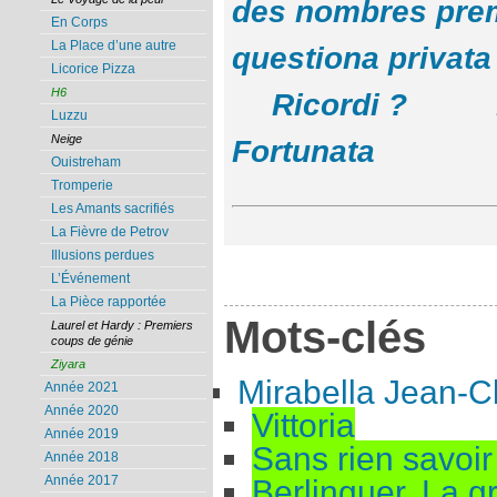
des nombres pre
En Corps
La Place d’une autre
questiona privata
Licorice Pizza
H6
Ricordi ?
Luzzu
Neige
Fortunata
Ouistreham
Tromperie
Les Amants sacrifiés
La Fièvre de Petrov
Illusions perdues
L’Événement
La Pièce rapportée
Mots-clés
Laurel et Hardy : Premiers
coups de génie
Ziyara
Mirabella Jean-C
Année 2021
Année 2020
Vittoria
Année 2019
Sans rien savoir 
Année 2018
Année 2017
Berlinguer. La 