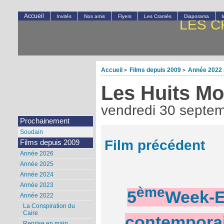
Accueil
Invités
Nos amis
Flyers
Les Cramés
Diaporama
LES C
Accueil
Films depuis 2009
Année 2022
>
>
Les Huits M
vendredi 30 septe
Prochainement
Soudain
Film précédent
Films depuis 2009
Année 2026
Année 2025
Année 2024
Année 2023
ème
5
Week-E
Année 2022
La Conspiration du
Caire
contempora
Reprise en main