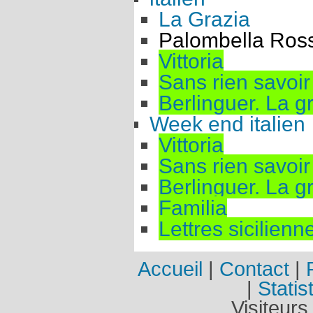
La Grazia
Palombella Ros
Vittoria
Sans rien savoir 
Berlinguer. La 
Week end italien
Vittoria
Sans rien savoir 
Berlinguer. La 
Familia
Lettres sicilienn
Accueil
|
Contact
|
|
Statis
Visiteurs