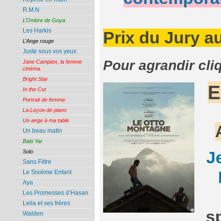
R.M.N
L’Ombre de Goya
Les Harkis
Prix du Jury a
L’Ange rouge
Juste sous vos yeux
Pour agrandir cli
Jane Campion, la femme
cinéma.
Bright Star
E
In the Cut
Portrait de femme
La Leçon de piano
Un ange à ma table
Un beau matin
Babi Yar
Solo
J
Sans Filtre
Le Sixième Enfant
Aya
Les Promesses d’Hasan
Leila et ses frères
s
Walden