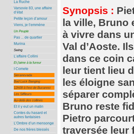
La Ruche
Synopsis :
Piet
Varsovie 83, une affaire
d’état
Petite leçon d’amour
la ville, Bruno 
Viens, je t’emmène
à vivre dans un
Un Peuple
Pas ... de quartier
Val d’Aoste. Ils
Murina
Swing
dans ce coin c
L’affaire Collini
Et j’aime à la fureur
leur tient lieu
I Comete
Sieranevada
les éloigne sa
Bad Luck Banging
12h08 à l’est de Bucarest
séparer compl
Les Siffleurs
Au-delà des collines
Bruno reste fi
Et il y eut un matin
Contes du hasard et
Pietro parcour
autres fantaisies
L’Ombre d’un mensonge
traversée leur 
De nos frères blessés