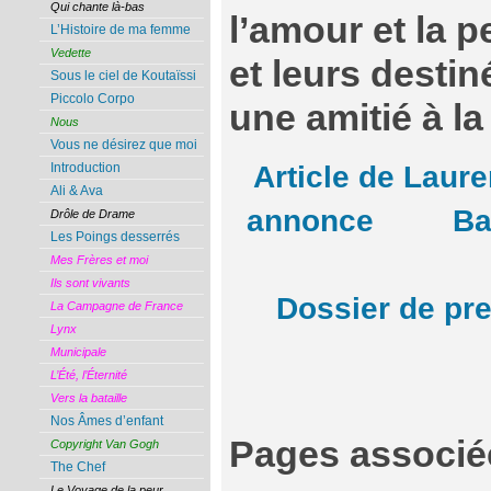
Qui chante là-bas
l’amour et la p
L’Histoire de ma femme
Vedette
et leurs destin
Sous le ciel de Koutaïssi
Piccolo Corpo
une amitié à la 
Nous
Vous ne désirez que moi
Article de Laur
Introduction
Ali & Ava
annonce
Ba
Drôle de Drame
Les Poings desserrés
Mes Frères et moi
Ils sont vivants
Dossier de pr
La Campagne de France
Lynx
Municipale
L’Été, l’Éternité
Vers la bataille
Nos Âmes d’enfant
Pages associé
Copyright Van Gogh
The Chef
Le Voyage de la peur