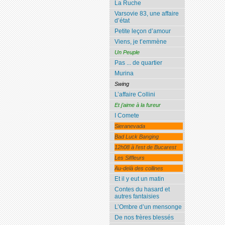
La Ruche
Varsovie 83, une affaire
d’état
Petite leçon d’amour
Viens, je t’emmène
Un Peuple
Pas ... de quartier
Murina
Swing
L’affaire Collini
Et j’aime à la fureur
I Comete
Sieranevada
Bad Luck Banging
12h08 à l’est de Bucarest
Les Siffleurs
Au-delà des collines
Et il y eut un matin
Contes du hasard et
autres fantaisies
L’Ombre d’un mensonge
De nos frères blessés