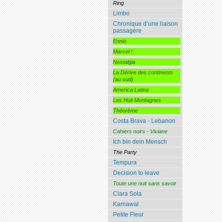
Ring
Limbo
Chronique d’une liaison
passagère
Ennio
Marcel !
Nostalgia
La Dérive des continents
(au sud)
America Latina
Les Huit Montagnes
Théorème
Costa Brava - Lebanon
Cahiers noirs - Viviane
Ich bin dein Mensch
The Party
Tempura
Decision to leave
Toute une nuit sans savoir
Clara Sola
Karnawal
Petite Fleur