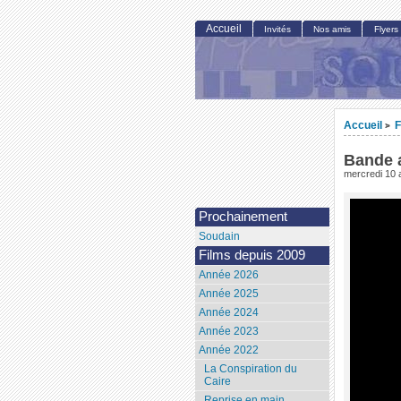
Accueil
Invités
Nos amis
Flyers
Accueil
F
>
Bande 
mercredi 10 
Prochainement
Soudain
Films depuis 2009
Année 2026
Année 2025
Année 2024
Année 2023
Année 2022
La Conspiration du
Caire
Reprise en main