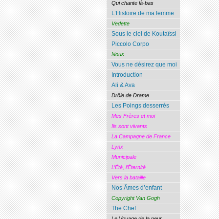
Qui chante là-bas
L’Histoire de ma femme
Vedette
Sous le ciel de Koutaïssi
Piccolo Corpo
Nous
Vous ne désirez que moi
Introduction
Ali & Ava
Drôle de Drame
Les Poings desserrés
Mes Frères et moi
Ils sont vivants
La Campagne de France
Lynx
Municipale
L’Été, l’Éternité
Vers la bataille
Nos Âmes d’enfant
Copyright Van Gogh
The Chef
Le Voyage de la peur