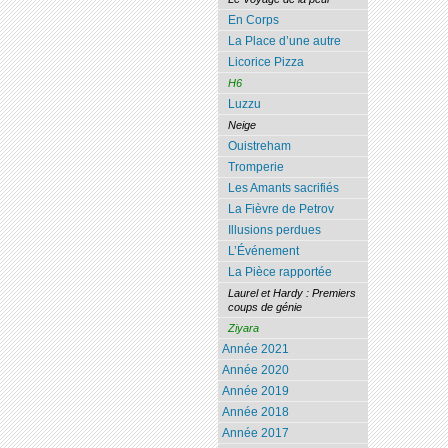
En Corps
La Place d’une autre
Licorice Pizza
H6
Luzzu
Neige
Ouistreham
Tromperie
Les Amants sacrifiés
La Fièvre de Petrov
Illusions perdues
L’Événement
La Pièce rapportée
Laurel et Hardy : Premiers
coups de génie
Ziyara
Année 2021
Année 2020
Année 2019
Année 2018
Année 2017