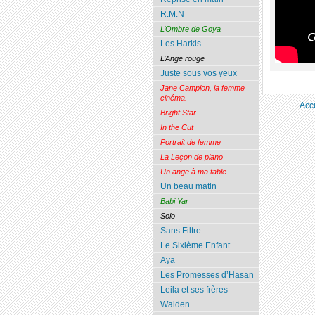
R.M.N
L’Ombre de Goya
Les Harkis
L’Ange rouge
Juste sous vos yeux
Jane Campion, la femme
cinéma.
Acc
Bright Star
In the Cut
Portrait de femme
La Leçon de piano
Un ange à ma table
Un beau matin
Babi Yar
Solo
Sans Filtre
Le Sixième Enfant
Aya
Les Promesses d’Hasan
Leila et ses frères
Walden