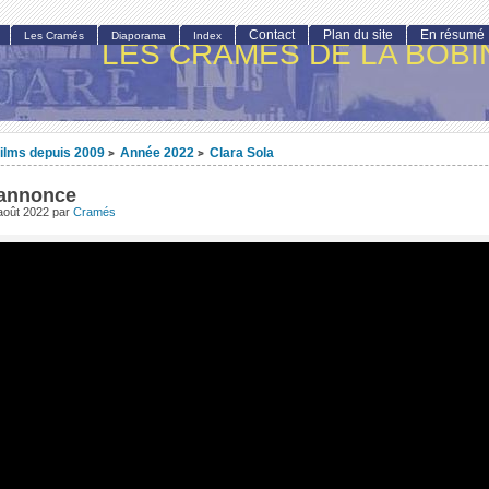
Contact
Plan du site
En résumé
Les Cramés
Diaporama
Index
LES CRAMÉS DE LA BOBI
ilms depuis 2009
Année 2022
Clara Sola
>
>
annonce
août 2022
par
Cramés