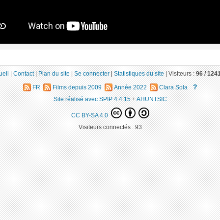
ueil
|
Contact
|
Plan du site
|
Se connecter
|
Statistiques du site
|
Visiteurs :
96 /
124
?
FR
Films depuis 2009
Année 2022
Clara Sola
Site réalisé avec SPIP 4.4.15
+
AHUNTSIC
CC BY-SA 4.0
Visiteurs connectés :
93