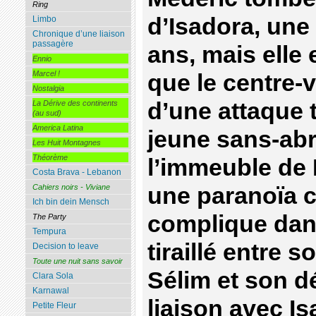
Ring
d’Isadora, une
Limbo
Chronique d’une liaison
passagère
ans, mais elle 
Ennio
Marcel !
que le centre-vi
Nostalgia
d’une attaque t
La Dérive des continents
(au sud)
America Latina
jeune sans-abr
Les Huit Montagnes
Théorème
l’immeuble de
Costa Brava - Lebanon
une paranoïa c
Cahiers noirs - Viviane
Ich bin dein Mensch
complique dans
The Party
Tempura
tiraillé entre 
Decision to leave
Toute une nuit sans savoir
Sélim et son d
Clara Sola
Karnawal
liaison avec Is
Petite Fleur