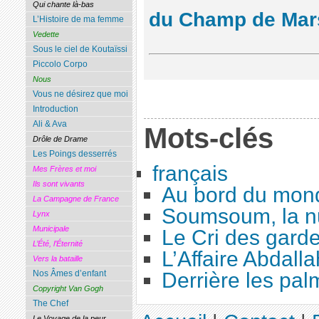
Qui chante là-bas
du Champ de Mar
L’Histoire de ma femme
Vedette
Sous le ciel de Koutaïssi
Piccolo Corpo
Nous
Vous ne désirez que moi
Introduction
Ali & Ava
Mots-clés
Drôle de Drame
Les Poings desserrés
français
Mes Frères et moi
Ils sont vivants
Au bord du mon
La Campagne de France
Soumsoum, la nu
Lynx
Municipale
Le Cri des gard
L’Été, l’Éternité
L’Affaire Abdalla
Vers la bataille
Derrière les pal
Nos Âmes d’enfant
Copyright Van Gogh
The Chef
Le Voyage de la peur