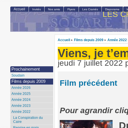
Accueil
Invités
Nos amis
Flyers
Les Cramés
Diaporama
LES C
Accueil
Films depuis 2009
Année 2022
>
>
Viens, je t’
jeudi 7 juillet 2022
Prochainement
Soudain
Film précédent
Films depuis 2009
Année 2026
Année 2025
Année 2024
Année 2023
Pour agrandir cli
Année 2022
La Conspiration du
Caire
Du
Reprise en main