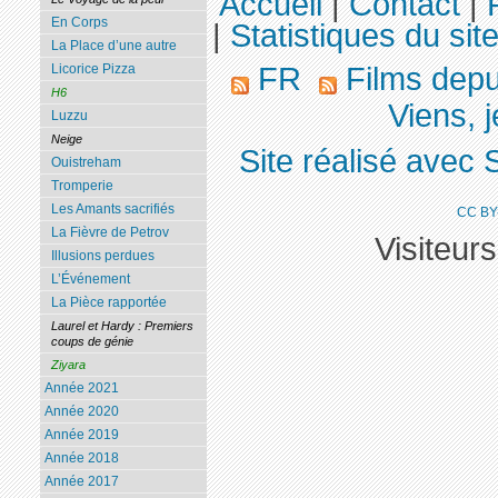
Accueil
|
Contact
|
En Corps
|
Statistiques du sit
La Place d’une autre
FR
Films dep
Licorice Pizza
H6
Viens, 
Luzzu
Neige
Site réalisé avec 
Ouistreham
Tromperie
Les Amants sacrifiés
CC BY
La Fièvre de Petrov
Visiteur
Illusions perdues
L’Événement
La Pièce rapportée
Laurel et Hardy : Premiers
coups de génie
Ziyara
Année 2021
Année 2020
Année 2019
Année 2018
Année 2017