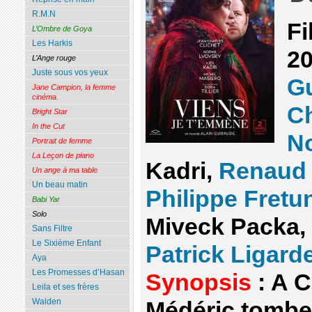
R.M.N
Fi
L’Ombre de Goya
Les Harkis
20
L’Ange rouge
Juste sous vos yeux
Gu
Jane Campion, la femme
cinéma.
Ch
Bright Star
In the Cut
N
Portrait de femme
La Leçon de piano
Kadri,
Renaud 
Un ange à ma table
Un beau matin
Philippe Fretu
Babi Yar
Solo
Miveck Packa, 
Sans Filtre
Le Sixième Enfant
Patrick Ligard
Aya
Les Promesses d’Hasan
Synopsis
: A C
Leila et ses frères
Walden
Médéric tomb