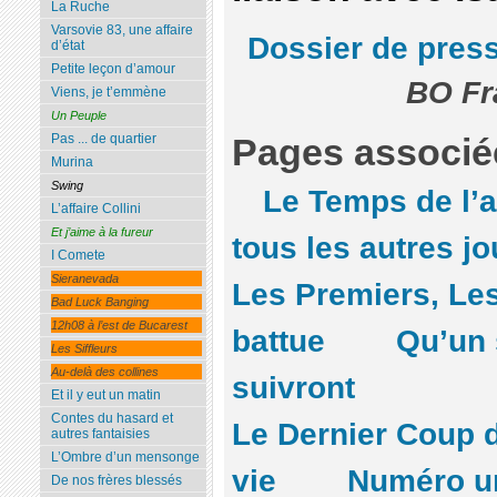
La Ruche
Varsovie 83, une affaire
Dossier de pres
d’état
Petite leçon d’amour
BO Fr
Viens, je t’emmène
Un Peuple
Pas ... de quartier
Pages associé
Murina
Swing
Le Temps de l’
L’affaire Collini
Et j’aime à la fureur
tous les autres jo
I Comete
Sieranevada
Les Premiers, Le
Bad Luck Banging
12h08 à l’est de Bucarest
battue
Qu’un 
Les Siffleurs
Au-delà des collines
suivront
Et il y eut un matin
Contes du hasard et
Le Dernier Coup 
autres fantaisies
L’Ombre d’un mensonge
vie
Numéro u
De nos frères blessés