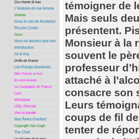
témoigner de l
Qui chante là-bas
L’Histoire de ma femme
Mais seuls deu
Vedette
Sous le ciel de Koutaïssi
présentent. Pi
Piccolo Corpo
Nous
Monsieur à la re
Vous ne désirez que moi
Introduction
souvent le pèr
Ali & Ava
Drôle de Drame
professeur d’h
Les Poings desserrés
Mes Frères et moi
attaché à l’alco
Ils sont vivants
La Campagne de France
consacre son s
Lynx
Municipale
Leurs témoign
L’Été, l’Éternité
Vers la bataille
coups de fil d
Nos Âmes d’enfant
Copyright Van Gogh
tenter de répo
The Chef
Le Voyage de la peur