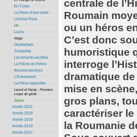
centrale de l’Hi
En Corps
Roumain moyen 
La Place d’une autre
Licorice Pizza
ou un héros e
H6
Luzzu
C’est donc so
Neige
Ouistreham
humoristique q
Tromperie
Les Amants sacrifiés
interroge l’His
La Fièvre de Petrov
Illusions perdues
dramatique de 
L’Événement
La Pièce rapportée
mise en scène,
Laurel et Hardy : Premiers
coups de génie
gros plans, tou
Ziyara
Année 2021
caractériser le
Année 2020
Année 2019
la Roumanie d
Année 2018
Année 2017