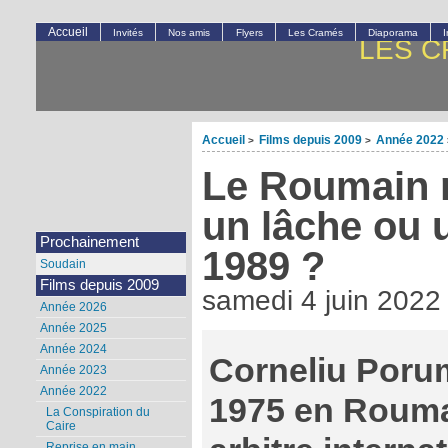
Accueil
Invités
Nos amis
Flyers
Les Cramés
Diaporama
LES C
Accueil
Films depuis 2009
Année 2022
>
>
Le Roumain m
un lâche ou 
Prochainement
1989 ?
Soudain
Films depuis 2009
samedi 4 juin 2022
Année 2026
Année 2025
Année 2024
Corneliu Poru
Année 2023
Année 2022
1975 en Rouman
La Conspiration du
Caire
Reprise en main