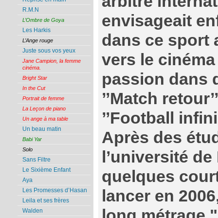
arbitre internat
R.M.N
envisageait en
L’Ombre de Goya
Les Harkis
dans ce sport 
L’Ange rouge
Juste sous vos yeux
vers le cinéma 
Jane Campion, la femme
cinéma.
passion dans 
Bright Star
In the Cut
’’Match retour’
Portrait de femme
La Leçon de piano
’’Football infin
Un ange à ma table
Un beau matin
Après des étu
Babi Yar
Solo
l’université de 
Sans Filtre
Le Sixième Enfant
quelques court
Aya
lancer en 2006
Les Promesses d’Hasan
Leila et ses frères
long métrage "
Walden