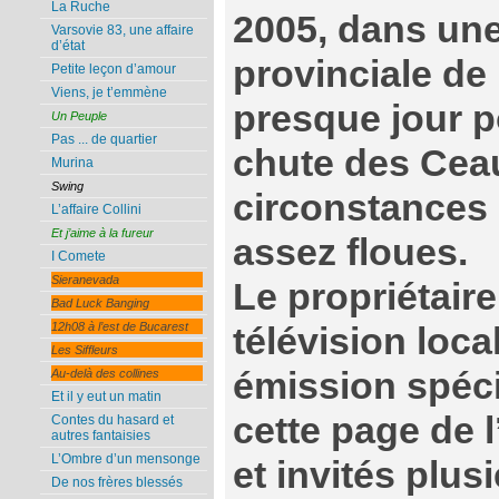
La Ruche
2005, dans une 
Varsovie 83, une affaire
d’état
provinciale de
Petite leçon d’amour
Viens, je t’emmène
presque jour p
Un Peuple
Pas ... de quartier
chute des Cea
Murina
Swing
circonstances 
L’affaire Collini
Et j’aime à la fureur
assez floues.
I Comete
Sieranevada
Le propriétair
Bad Luck Banging
12h08 à l’est de Bucarest
télévision loca
Les Siffleurs
émission spéc
Au-delà des collines
Et il y eut un matin
cette page de l
Contes du hasard et
autres fantaisies
L’Ombre d’un mensonge
et invités plus
De nos frères blessés