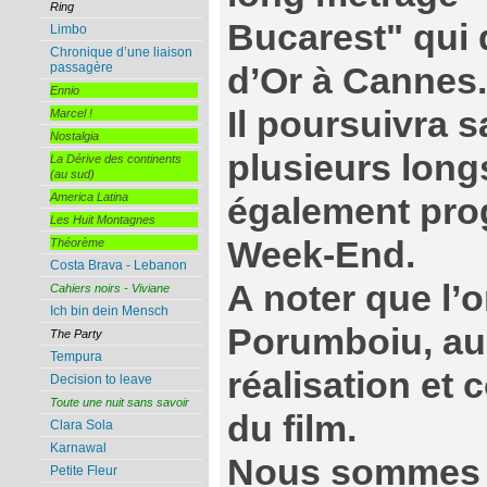
Ring
Bucarest" qui
Limbo
Chronique d’une liaison
passagère
d’Or à Cannes.
Ennio
Il poursuivra s
Marcel !
Nostalgia
plusieurs long
La Dérive des continents
(au sud)
America Latina
également pr
Les Huit Montagnes
Week-End.
Théorème
Costa Brava - Lebanon
A noter que l’o
Cahiers noirs - Viviane
Ich bin dein Mensch
Porumboiu, au 
The Party
Tempura
réalisation et
Decision to leave
Toute une nuit sans savoir
du film.
Clara Sola
Karnawal
Nous sommes 
Petite Fleur