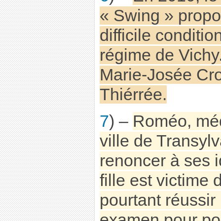
« Swing » propos
difficile conditi
régime de Vichy
Marie-Josée Cr
Thiérrée.
7
) –
Roméo, méd
ville de Transylv
renoncer à ses 
fille est victime
pourtant réussir
examen pour pou