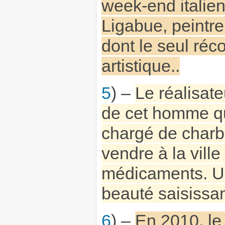
week-end italien 
Ligabue, peintre
dont le seul réco
artistique..
5
) –
Le réalisate
de cet homme qu
chargé de charb
vendre à la ville
médicaments. U
beauté saisissa
6
) –
En 2010, le 