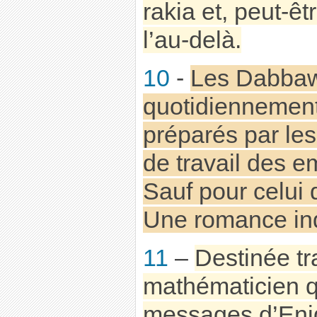
rakia et, peut-ê
l’au-delà.
10
-
Les Dabbawa
quotidiennement
préparés par les
de travail des e
Sauf pour celui d
Une romance in
11
–
Destinée tr
mathématicien qu
messages d’Eni