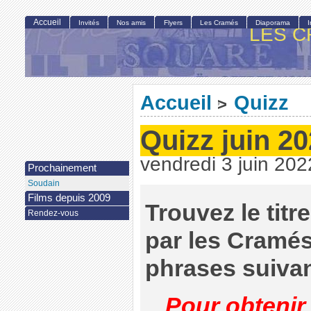
Accueil
Invités
Nos amis
Flyers
Les Cramés
Diaporama
LES C
Accueil
Quizz
>
Quizz juin 2
vendredi 3 juin 202
Prochainement
Soudain
Films depuis 2009
Trouvez le tit
Rendez-vous
par les Cramés
phrases suivan
Pour obtenir