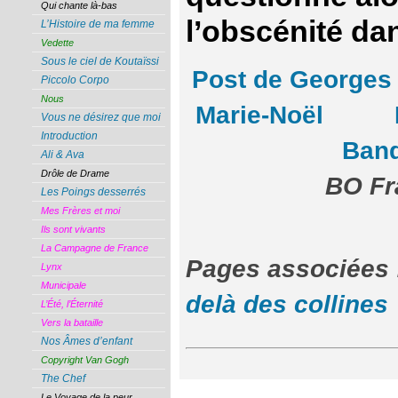
Qui chante là-bas
l’obscénité da
L’Histoire de ma femme
Vedette
Sous le ciel de Koutaïssi
Post de Georges
Piccolo Corpo
Nous
Marie-Noël
Vous ne désirez que moi
Introduction
Ban
Ali & Ava
Drôle de Drame
BO Fr
Les Poings desserrés
Mes Frères et moi
Ils sont vivants
La Campagne de France
Pages associ
Lynx
Municipale
delà des collines
L’Été, l’Éternité
Vers la bataille
Nos Âmes d’enfant
Copyright Van Gogh
The Chef
Le Voyage de la peur