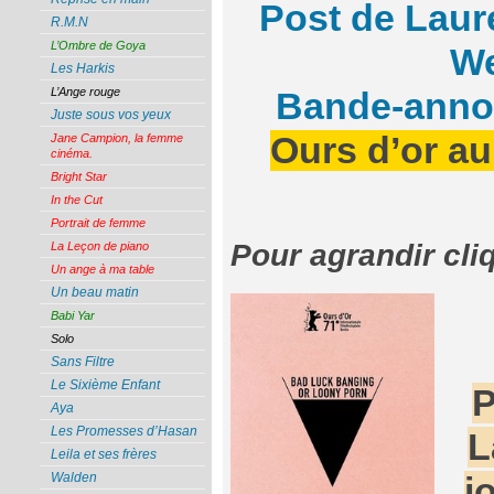
Post de Laur
R.M.N
L’Ombre de Goya
W
Les Harkis
L’Ange rouge
Bande-anno
Juste sous vos yeux
Ours d’or au
Jane Campion, la femme
cinéma.
Bright Star
In the Cut
Portrait de femme
Pour agrandir cli
La Leçon de piano
Un ange à ma table
Un beau matin
Babi Yar
Solo
Sans Filtre
Le Sixième Enfant
P
Aya
Les Promesses d’Hasan
L
Leila et ses frères
Walden
j