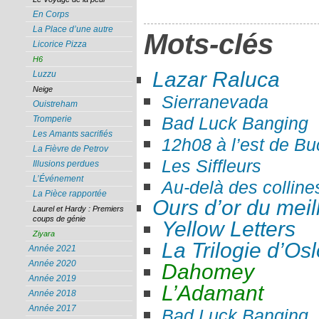
En Corps
La Place d’une autre
Mots-clés
Licorice Pizza
H6
Lazar Raluca
Luzzu
Neige
Sierranevada
Ouistreham
Bad Luck Banging
Tromperie
Les Amants sacrifiés
12h08 à l’est de Bu
La Fièvre de Petrov
Les Siffleurs
Illusions perdues
L’Événement
Au-delà des colline
La Pièce rapportée
Ours d’or du meill
Laurel et Hardy : Premiers
coups de génie
Yellow Letters
Ziyara
La Trilogie d’Os
Année 2021
Année 2020
Dahomey
Année 2019
L’Adamant
Année 2018
Année 2017
Bad Luck Banging