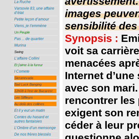
avertissement
La Ruche
Varsovie 83, une affaire
images peuvent
d’état
Petite leçon d’amour
sensibilité de
Viens, je t’emmène
Un Peuple
Synopsis :
Emi
Pas ... de quartier
Murina
voit sa carrièr
Swing
L’affaire Collini
menacées après
Et j’aime à la fureur
I Comete
Internet d’une
Sieranevada
avec son mari.
Bad Luck Banging
12h08 à l’est de Bucarest
rencontrer les
Les Siffleurs
Au-delà des collines
exigent son re
Et il y eut un matin
Contes du hasard et
autres fantaisies
céder à leur pr
L’Ombre d’un mensonge
questionne alo
De nos frères blessés