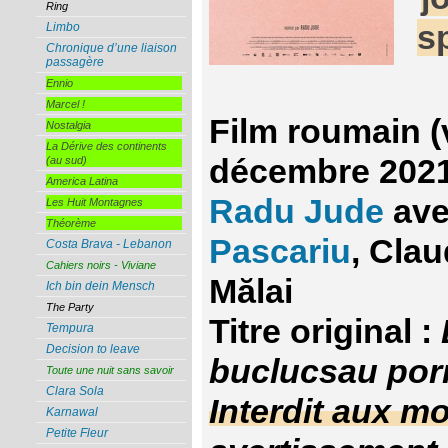
Ring
s
Limbo
Chronique d’une liaison
passagère
Ennio
Marcel !
Film roumain (
Nostalgia
La Dérive des continents
décembre 2021
(au sud)
America Latina
Radu Jude
av
Les Huit Montagnes
Théorème
Pascariu
, Clau
Costa Brava - Lebanon
Cahiers noirs - Viviane
Mălai
Ich bin dein Mensch
The Party
Titre original :
Tempura
Decision to leave
buclucsau por
Toute une nuit sans savoir
Clara Sola
Interdit aux m
Karnawal
Petite Fleur