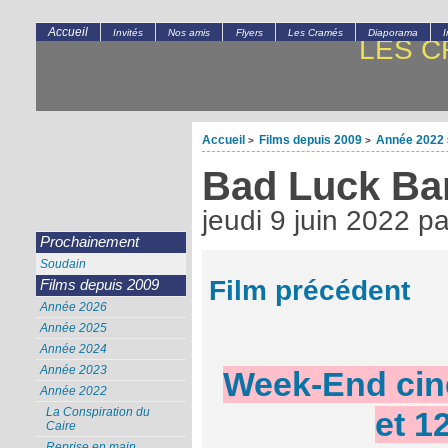
Accueil
Invités
Nos amis
Flyers
Les Cramés
Diaporama
LES C
Accueil
Films depuis 2009
Année 2022
>
>
Bad Luck Ba
jeudi 9 juin 2022
p
Prochainement
Soudain
Film précédent
Films depuis 2009
Année 2026
Année 2025
Année 2024
Année 2023
Week-End cin
Année 2022
La Conspiration du
et 1
Caire
Reprise en main