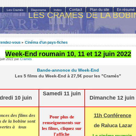
Contact
Plan du site
En résumé
Les Cramés
Diaporama
Index
LES CRAMÉS DE LA BOBI
endez-vous
Cinéma d’un pays-fiches
>
Week-End roumain 10, 11 et 12 juin 2022
juin 2022
par
Cramés
Bande-annonce du Week-End
Les 5 films du Week-End à 27,5€ pour les "Cramés"
Samedi 11 juin
dredi 10 juin
Dimanche 12 juin
11h Conférence
ances des films des
Pour plus de
 de la bobine sont
renseignements sur
de Raluca Lazar
vertes à tous
les films, cliquez sur
l'affiche
Le cinéma roumain