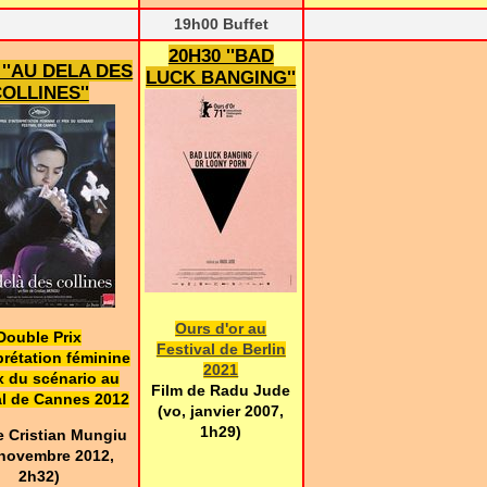
19h00 Buffet
20H30 ''BAD
 ''AU DELA DES
LUCK BANGING''
OLLINES''
Ours d'or au
Double Prix
Festival de Berlin
prétation féminine
2021
ix du scénario au
Film de Radu Jude
al de Cannes 2012
(vo, janvier 2007,
1h29)
e Cristian Mungiu
 novembre 2012,
2h32)