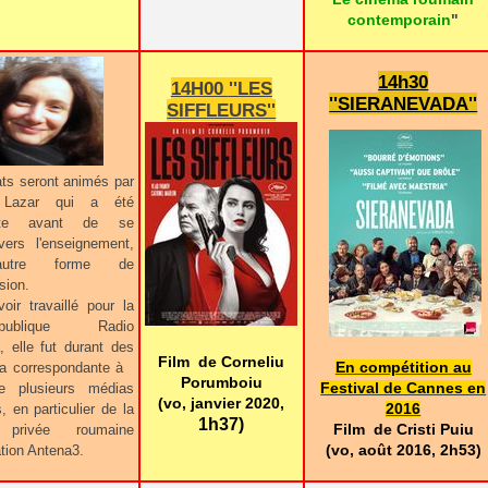
contemporain
"
14h30
14H00
''LES
''SIERANEVADA''
SIFFLEURS''
ts seront animés par
 Lazar qui a été
liste avant de se
vers l'enseignement,
utre forme de
sion.
oir travaillé pour la
 publique Radio
 elle fut durant des
Film de Corneliu
la correspondante à
En compétition au
Porumboiu
e plusieurs médias
Festival de Cannes en
(vo, janvier 2020,
, en particulier de la
2016
1h37)
 privée roumaine
Film de Cristi Puiu
ation Antena3.
(vo, août 2016, 2h53)