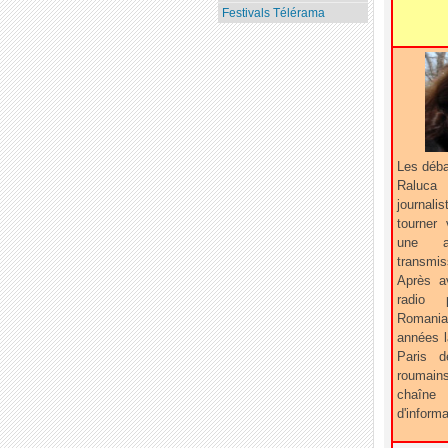
Festivals Télérama
Les déba
Raluca
journa
tourner 
une a
transmis
Après av
radio
Romania,
années 
Paris d
roumains
chaîne
d'inform