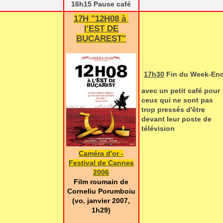
16h15 Pause café
17H
''12H08 à
l'EST DE
BUCAREST''
17h30
Fin du Week-En
avec un petit café pour
ceux qui ne sont pas
trop pressés d'être
devant leur poste de
télévision
Caméra d'or -
Festival de Cannes
2006
Film roumain de
Corneliu Porumboiu
(vo, janvier 2007,
1h29)