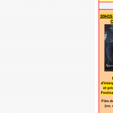
20H15
C
d'inter
et pr
Festiv
Film d
(vo,