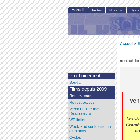
Accueil
Invités
Nos amis
Flyers
Accueil
R
>
mercredi 1er 
Prochainement
Soudain
Films depuis 2009
Rendez-vous
Ven
Rétrospectives
Week End Jeunes
Réalisateurs
Les sé
WE italien
Cramés
Week-End sur le cinéma
ou
d’un pays
Cycles