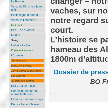
changer – notr
La Ruche
Varsovie 83, une affaire
vaches, sur no
d’état
Petite leçon d’amour
notre regard s
Viens, je t’emmène
Un Peuple
court.
Pas ... de quartier
Murina
L’histoire se p
Swing
L’affaire Collini
hameau des Alp
Et j’aime à la fureur
I Comete
1800m d’altitu
Sieranevada
Bad Luck Banging
Dossier de pres
12h08 à l’est de Bucarest
Les Siffleurs
BO Fr
Au-delà des collines
Et il y eut un matin
Contes du hasard et
autres fantaisies
L’Ombre d’un mensonge
De nos frères blessés