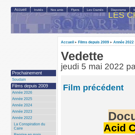
Accueil
Invités
Nos amis
Flyers
Les Cramés
Diaporama
LES C
Accueil
Films depuis 2009
Année 2022
>
>
Vedette
jeudi 5 mai 2022
p
Prochainement
Soudain
Film précédent
Films depuis 2009
Année 2026
Année 2025
Année 2024
Docu
Année 2023
Année 2022
La Conspiration du
Acid 
Caire
Reprise en main