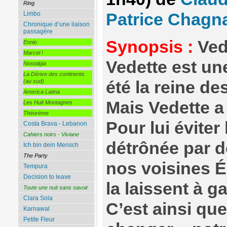
Ring
Limbo
Patrice Chagn
Chronique d’une liaison
passagère
Synopsis :
Ved
Ennio
Marcel !
Vedette est une
Nostalgia
La Dérive des continents
été la reine de
(au sud)
America Latina
Mais Vedette a v
Les Huit Montagnes
Théorème
Pour lui éviter 
Costa Brava - Lebanon
Cahiers noirs - Viviane
détrônée par 
Ich bin dein Mensch
The Party
nos voisines É
Tempura
Decision to leave
la laissent à ga
Toute une nuit sans savoir
Clara Sola
C’est ainsi qu
Karnawal
Petite Fleur