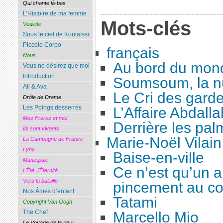
Qui chante là-bas
L’Histoire de ma femme
Mots-clés
Vedette
Sous le ciel de Koutaïssi
Piccolo Corpo
français
Nous
Au bord du mon
Vous ne désirez que moi
Introduction
Soumsoum, la nu
Ali & Ava
Le Cri des gard
Drôle de Drame
Les Poings desserrés
L’Affaire Abdalla
Mes Frères et moi
Derrière les pal
Ils sont vivants
Marie-Noël Vilain
La Campagne de France
Lynx
Baise-en-ville
Municipale
Ce n’est qu’un a
L’Été, l’Éternité
Vers la bataille
pincement au co
Nos Âmes d’enfant
Tatami
Copyright Van Gogh
The Chef
Marcello Mio
Le Voyage de la peur