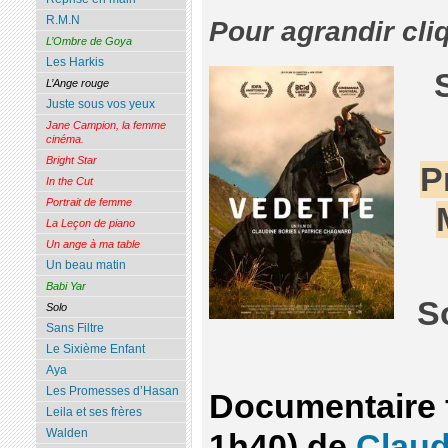
R.M.N
Pour agrandir cli
L’Ombre de Goya
Les Harkis
L’Ange rouge
Juste sous vos yeux
Jane Campion, la femme
cinéma.
Bright Star
P
In the Cut
Portrait de femme
La Leçon de piano
Un ange à ma table
Un beau matin
Babi Yar
S
Solo
Sans Filtre
Le Sixième Enfant
Aya
Les Promesses d’Hasan
Documentaire f
Leila et ses frères
Walden
1h40) de
Claud