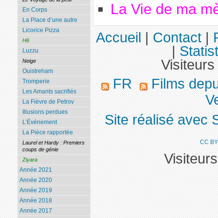
La Vie de ma m
En Corps
La Place d’une autre
Licorice Pizza
Accueil
|
Contact
|
H6
|
Statis
Luzzu
Visiteurs
Neige
Ouistreham
FR
Films dep
Tromperie
Les Amants sacrifiés
Ve
La Fièvre de Petrov
Illusions perdues
Site réalisé avec 
L’Événement
La Pièce rapportée
CC BY
Laurel et Hardy : Premiers
coups de génie
Visiteur
Ziyara
Année 2021
Année 2020
Année 2019
Année 2018
Année 2017