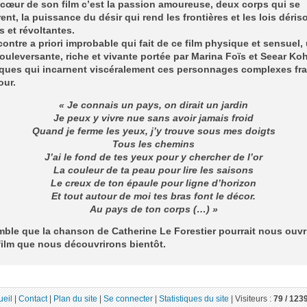
cœur de son film c’est la passion amoureuse, deux corps qui se
ent, la puissance du désir qui rend les frontières et les lois dériso
 et révoltantes.
ontre a priori improbable qui fait de ce film physique et sensuel,
uleversante, riche et vivante portée par Marina Foïs et Seear Koh
ques qui incarnent viscéralement ces personnages complexes fr
our.
« Je connais un pays, on dirait un jardin
Je peux y vivre nue sans avoir jamais froid
Quand je ferme les yeux, j’y trouve sous mes doigts
Tous les chemins
J’ai le fond de tes yeux pour y chercher de l’or
La couleur de ta peau pour lire les saisons
Le creux de ton épaule pour ligne d’horizon
Et tout autour de moi tes bras font le décor.
Au pays de ton corps (…) »
mble que la chanson de Catherine Le Forestier pourrait nous ouvri
film que nous découvrirons bientôt.
ueil
|
Contact
|
Plan du site
|
Se connecter
|
Statistiques du site
|
Visiteurs :
79 /
123