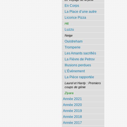
En Corps
La Place d’une autre
Licorice Pizza
H6
Luzzu
Neige
Ouistreham
Tromperie
Les Amants sacrifiés
La Fièvre de Petrov
Illusions perdues
L’Événement
La Pièce rapportée
Laurel et Hardy : Premiers
coups de génie
Ziyara
Année 2021
Année 2020
Année 2019
Année 2018
Année 2017