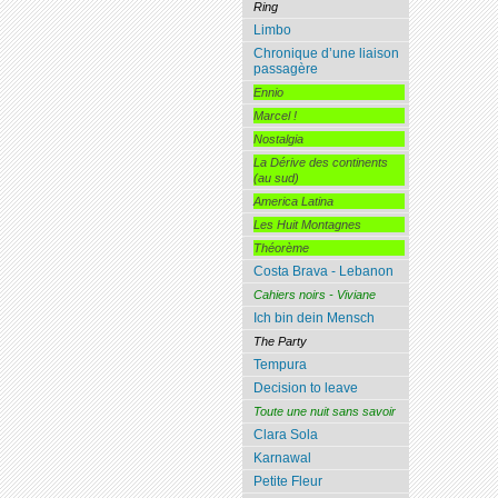
Ring
Limbo
Chronique d’une liaison
passagère
Ennio
Marcel !
Nostalgia
La Dérive des continents
(au sud)
America Latina
Les Huit Montagnes
Théorème
Costa Brava - Lebanon
Cahiers noirs - Viviane
Ich bin dein Mensch
The Party
Tempura
Decision to leave
Toute une nuit sans savoir
Clara Sola
Karnawal
Petite Fleur