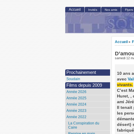
Accueil
Invités
Nos amis
Flyers
Accueil
F
>
D’amour
samedi 12 m
Prochainement
10 ans 
avec
Val
Soudain
vivants.
Films depuis 2009
C’est Ma
Année 2026
Huret, , 
Année 2025
ami Jéré
Année 2024
Il tenai
Année 2023
les pers
Année 2022
démantel
La Conspiration du
désert) 
Caire
fabriqué
Reprise en main