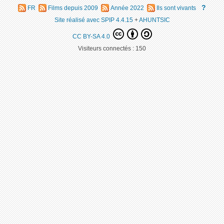
?
FR
Films depuis 2009
Année 2022
Ils sont vivants
Site réalisé avec SPIP 4.4.15
+
AHUNTSIC
CC BY-SA 4.0
Visiteurs connectés :
150