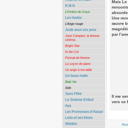
Mais Le 
R.M.N
rencontr
L’Ombre de Goya
absurdes
Les Harkis
Une renc
œuvre bo
L’Ange rouge
magnéti
Juste sous vos yeux
par l’am
Jane Campion, la femme
cinéma.
Bright Star
In the Cut
Portrait de femme
La Leçon de piano
Un ange à ma table
Un beau matin
Babi Yar
Solo
Sans Filtre
Il me se
Le Sixième Enfant
vers ce 
Aya
Les Promesses d’Hasan
Leila et ses frères
Walden
Acc