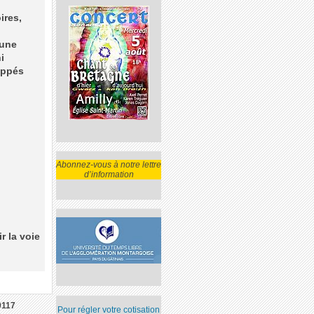
ires,
 une
i
appés
Abonnez-vous à notre lettre
d’information
r la voie
9117
Pour régler votre cotisation