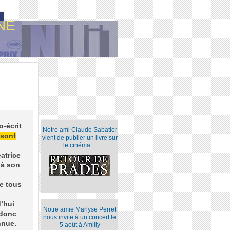
NE
o-écrit
Notre ami Claude Sabatier
 sont
vient de publier un livre sur
le cinéma ...
éatrice
l à son
de tous
d’hui
Notre amie Marlyse Perret
 donc
nous invite à un concert le
onnue.
5 août à Amilly