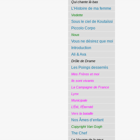
Qui chante là-bas
L’Histoire de ma femme
Vedette
Sous le ciel de Koutaïssi
Piccolo Corpo
Nous
Vous ne désirez que moi
Introduction
Ali & Ava
Drôle de Drame
Les Poings desserrés
Mes Frères et moi
Ils sont vivants
La Campagne de France
Lynx
Municipale
L’Été, l’Éternité
Vers la bataille
Nos Âmes d’enfant
Copyright Van Gogh
The Chef
Le Voyage de la peur