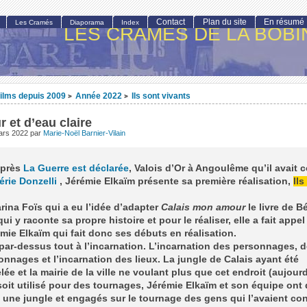
Contact
Plan du site
En résumé
Les Cramés
Diaporama
Index
LES CRAMÉS DE LA BOBI
ilms depuis 2009
Année 2022
Ils sont vivants
>
>
 et d’eau claire
ars 2022
par
Marie-Noël Barnier-Vilain
après
La Guerre est déclarée
, Valois d’Or à Angoulême qu’il avait c
érie Donzelli
, Jérémie Elkaïm présente sa première réalisation,
Ils
rina Foïs qui a eu l’idée d’adapter
Calais mon amour
le livre de B
qui y raconte sa propre histoire et pour le réaliser, elle a fait appe
mie Elkaïm qui fait donc ses débuts en réalisation.
t par-dessus tout à l’incarnation. L’incarnation des personnages, 
onnages et l’incarnation des lieux. La jungle de Calais ayant été
ée et la mairie de la ville ne voulant plus que cet endroit (aujour
soit utilisé pour des tournages, Jérémie Elkaïm et son équipe ont
 une jungle et engagés sur le tournage des gens qui l’avaient c