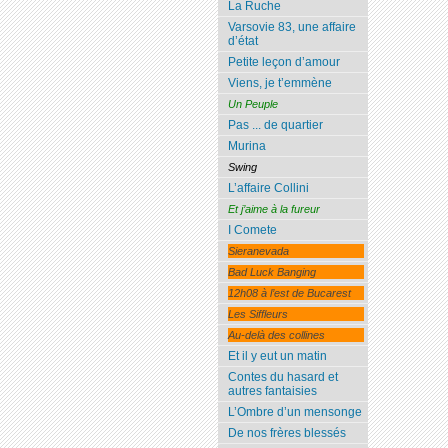
La Ruche
Varsovie 83, une affaire
d’état
Petite leçon d’amour
Viens, je t’emmène
Un Peuple
Pas ... de quartier
Murina
Swing
L’affaire Collini
Et j’aime à la fureur
I Comete
Sieranevada
Bad Luck Banging
12h08 à l’est de Bucarest
Les Siffleurs
Au-delà des collines
Et il y eut un matin
Contes du hasard et
autres fantaisies
L’Ombre d’un mensonge
De nos frères blessés