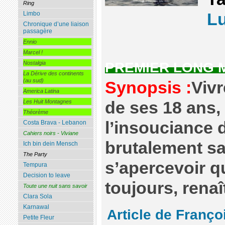
Ring
Lu
Limbo
Chronique d’une liaison
passagère
Ennio
Marcel !
PREMIER LONG 
Nostalgia
La Dérive des continents
(au sud)
Synopsis :
Vivr
America Latina
de ses 18 ans,
Les Huit Montagnes
Théorème
l’insouciance d
Costa Brava - Lebanon
Cahiers noirs - Viviane
brutalement sa
Ich bin dein Mensch
The Party
s’apercevoir q
Tempura
Decision to leave
toujours, renaî
Toute une nuit sans savoir
Clara Sola
Karnawal
Article de Franço
Petite Fleur