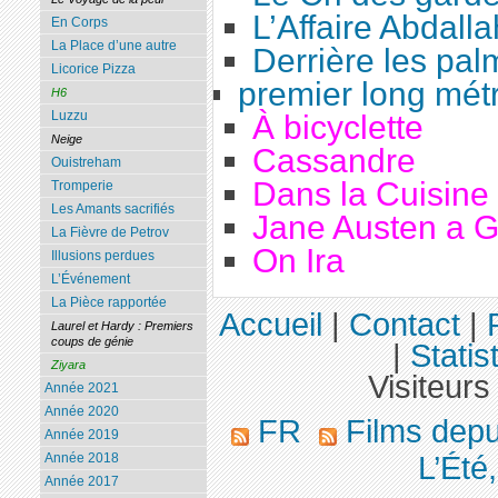
L’Affaire Abdalla
En Corps
La Place d’une autre
Derrière les pal
Licorice Pizza
premier long mét
H6
Luzzu
À bicyclette
Neige
Cassandre
Ouistreham
Dans la Cuisine
Tromperie
Les Amants sacrifiés
Jane Austen a 
La Fièvre de Petrov
On Ira
Illusions perdues
L’Événement
La Pièce rapportée
Accueil
|
Contact
|
Laurel et Hardy : Premiers
coups de génie
|
Statis
Ziyara
Visiteurs
Année 2021
Année 2020
FR
Films dep
Année 2019
L’Été,
Année 2018
Année 2017