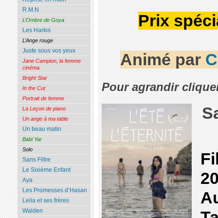
R.M.N
Prix spéci
L’Ombre de Goya
Les Harkis
L’Ange rouge
Juste sous vos yeux
Animé par
C
Jane Campion, la femme
cinéma.
Bright Star
Pour agrandir clique
In the Cut
Portrait de femme
S
La Leçon de piano
Un ange à ma table
Un beau matin
Babi Yar
Solo
Fi
Sans Filtre
Le Sixième Enfant
20
Aya
Les Promesses d’Hasan
Au
Leila et ses frères
Walden
Ta