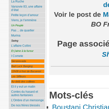
La Ruche
d
Varsovie 83, une affaire
d’état
Voir le post de
M
Petite leçon d’amour
Viens, je t’emmène
BO Fr
Un Peuple
Pas ... de quartier
Murina
Swing
Page associé
L’affaire Collini
Et j’aime à la fureur
S
I Comete
Sieranevada
Bad Luck Banging
12h08 à l’est de Bucarest
Les Siffleurs
Au-delà des collines
Et il y eut un matin
Mots-clés
Contes du hasard et
autres fantaisies
L’Ombre d’un mensonge
Boustani Christia
De nos frères blessés