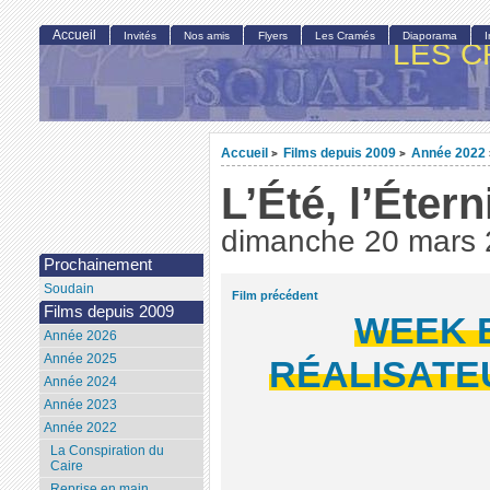
Accueil
Invités
Nos amis
Flyers
Les Cramés
Diaporama
LES C
Accueil
Films depuis 2009
Année 2022
>
>
L’Été, l’Étern
dimanche 20 mars
Prochainement
Soudain
Film précédent
Films depuis 2009
WEEK 
Année 2026
Année 2025
RÉALISATEU
Année 2024
Année 2023
Année 2022
La Conspiration du
Caire
Reprise en main