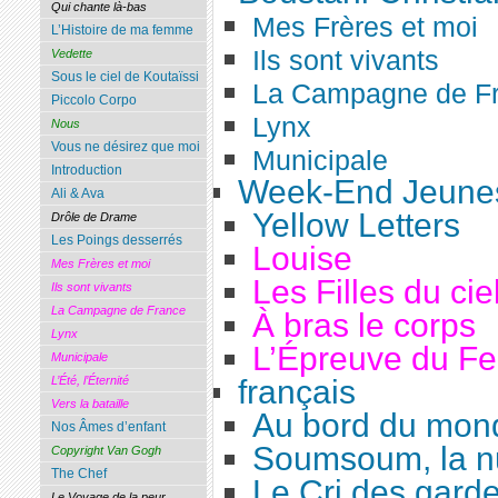
Qui chante là-bas
Mes Frères et moi
L’Histoire de ma femme
Ils sont vivants
Vedette
Sous le ciel de Koutaïssi
La Campagne de F
Piccolo Corpo
Lynx
Nous
Vous ne désirez que moi
Municipale
Introduction
Week-End Jeunes
Ali & Ava
Yellow Letters
Drôle de Drame
Les Poings desserrés
Louise
Mes Frères et moi
Les Filles du cie
Ils sont vivants
La Campagne de France
À bras le corps
Lynx
L’Épreuve du F
Municipale
français
L’Été, l’Éternité
Vers la bataille
Au bord du mon
Nos Âmes d’enfant
Soumsoum, la nu
Copyright Van Gogh
The Chef
Le Cri des gard
Le Voyage de la peur