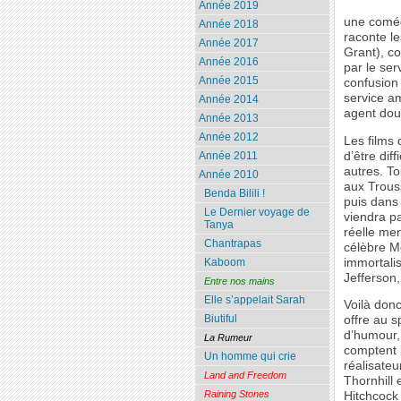
Année 2019
une comédi
Année 2018
raconte le
Année 2017
Grant), c
Année 2016
par le se
Année 2015
confusion
service am
Année 2014
agent dou
Année 2013
Année 2012
Les films 
d’être dif
Année 2011
autres. To
Année 2010
aux Trous
Benda Bilili !
puis dans 
Le Dernier voyage de
viendra p
Tanya
réelle me
Chantrapas
célèbre M
immortali
Kaboom
Jefferson,
Entre nos mains
Elle s’appelait Sarah
Voilà donc
Biutiful
offre au s
d’humour, 
La Rumeur
comptent p
Un homme qui crie
réalisateu
Land and Freedom
Thornhill 
Raining Stones
Hitchcock 