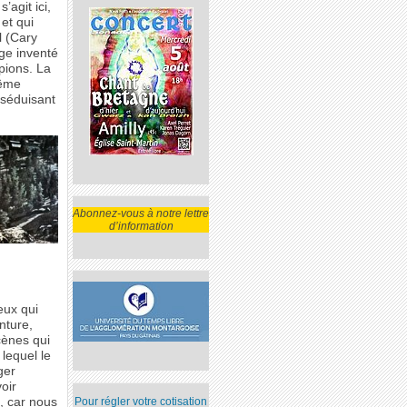
’agit ici,
et qui
l (Cary
ge inventé
pions. La
même
 séduisant
Abonnez-vous à notre lettre
d’information
eux qui
nture,
cènes qui
lequel le
ger
oir
Pour régler votre cotisation
, car nous