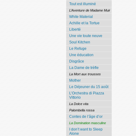
Tout est illuminé
L’Aventure de Madame Muir
White Material
Achille et la Tortue
Liberté
Une vie toute neuve
Soul Kitchen
Le Refuge
Une éducation
Disgrâce
La Dame de trèfle
La Mort aux trousses
Mother
Le Déjeuner du 15 août
L’Orchestra di Piazza
Vittorio
La Dolce vita
Palombella rossa
Contes de l’âge d’or
La Domination masculine
I don’t want to Sleep
Alone