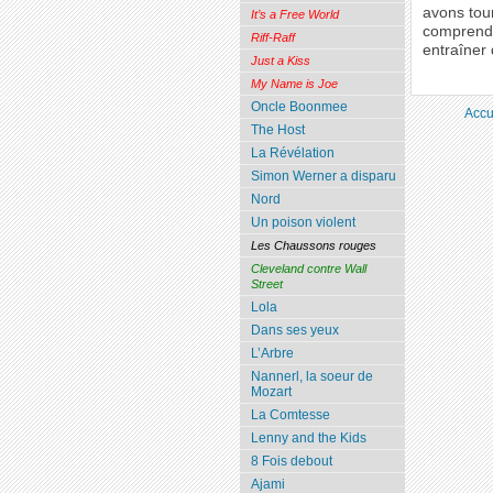
avons tour
It’s a Free World
comprends 
Riff-Raff
entraîner 
Just a Kiss
My Name is Joe
Oncle Boonmee
Accu
The Host
La Révélation
Simon Werner a disparu
Nord
Un poison violent
Les Chaussons rouges
Cleveland contre Wall
Street
Lola
Dans ses yeux
L’Arbre
Nannerl, la soeur de
Mozart
La Comtesse
Lenny and the Kids
8 Fois debout
Ajami