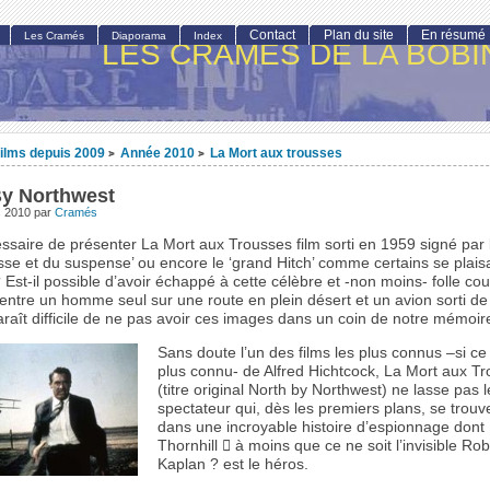
Contact
Plan du site
En résumé
Les Cramés
Diaporama
Index
LES CRAMÉS DE LA BOBI
ilms depuis 2009
Année 2010
La Mort aux trousses
>
>
By Northwest
s 2010
par
Cramés
essaire de présenter La Mort aux Trousses film sorti en 1959 signé par 
sse et du suspense’ ou encore le ‘grand Hitch’ comme certains se plaisa
st-il possible d’avoir échappé à cette célèbre et -non moins- folle cou
entre un homme seul sur une route en plein désert et un avion sorti de
paraît difficile de ne pas avoir ces images dans un coin de notre mémoir
Sans doute l’un des films les plus connus –si ce 
plus connu- de Alfred Hichtcock, La Mort aux T
(titre original North by Northwest) ne lasse pas l
spectateur qui, dès les premiers plans, se trou
dans une incroyable histoire d’espionnage dont
Thornhill  à moins que ce ne soit l’invisible Rob
Kaplan ? est le héros.