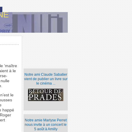
NE
le ‘maître
ient à le
Notre ami Claude Sabatier
rse-
vient de publier un livre sur
 nulle
le cinéma ...
e.
n’est le
rousses
e
ve happé
 Roger
ert
Notre amie Marlyse Perret
nous invite à un concert le
5 août à Amilly