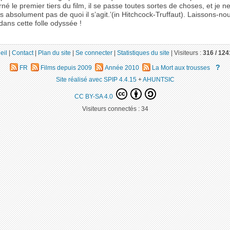
né le premier tiers du film, il se passe toutes sortes de choses, et je n
absolument pas de quoi il s’agit.’(in Hitchcock-Truffaut). Laissons-no
dans cette folle odyssée !
eil
|
Contact
|
Plan du site
|
Se connecter
|
Statistiques du site
|
Visiteurs :
316 /
124
?
FR
Films depuis 2009
Année 2010
La Mort aux trousses
Site réalisé avec SPIP 4.4.15
+
AHUNTSIC
CC BY-SA 4.0
Visiteurs connectés :
34