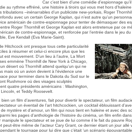
Car c’est bien d’une comédie d’espionnage qu’il s
e au rythme effréné, une histoire à tiroirs qui vous met hors d’haleine 
s tribulations –inénarrables d’un publiciste new-yorkais, Roger Thornhil
onfondu avec un certain George Kaplan, qui n’est autre qu’un personna
rvice américain de contre-espionnage pour tenter de démasquer des es
 entre Roger Thornhill et George Kaplan est alors entretenue par ce 
éricain de contre-espionnage, et renforcée par l’entrée dans le jeu du
ble, Eve Kendall (Eva Marie-Saint).
de Hitchcock ont presque tous cette particularité
ficiles à résumer et celui-ci encore plus que les
ut est mouvement. D’un lieu à l’autre, La Mort
ses emmène Thornhill de New York à Chicago,
un désert où Thornhill attend quelqu’un qui ne
as mais où un avion devient à l’évidence une
nace pour terminer dans le Dakota du Sud sur le
ont Rushmore où des visages sculptés
sent quatre présidents américains : Washington,
 Lincoln, et Teddy Roosevelt.
 bien un film d’aventures, fait pour divertir le spectateur, un film audaci
pectateur un éventail de l’art hitchcockien, un cocktail éblouissant d’ave
de mystère et d’amour, un film qui nous tient en haleine et avec des s
armi les pages d’anthologie de l’histoire du cinéma, un film enfin dans 
r manipule le spectateur et se joue de lui comme il le fait du pauvre Ro
et peut-être même de l’acteur Cary Grant, ce dernier étant un jour allé v
pendant le tournage pour lui dire que c’était ‘un scénario épouvantable