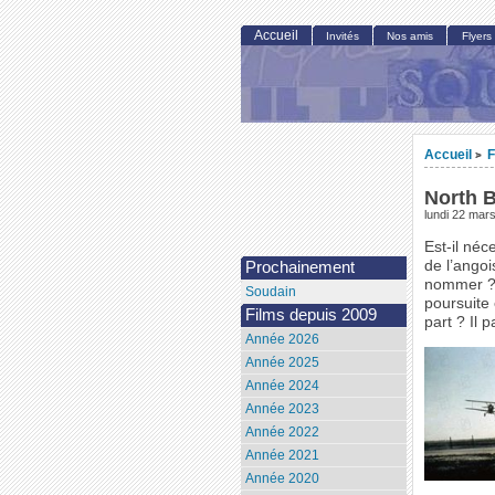
Accueil
Invités
Nos amis
Flyers
Accueil
F
>
North 
lundi 22 mar
Est-il néc
de l’angoi
Prochainement
nommer ? E
Soudain
poursuite 
Films depuis 2009
part ? Il 
Année 2026
Année 2025
Année 2024
Année 2023
Année 2022
Année 2021
Année 2020