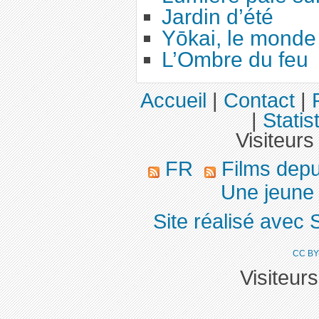
Jardin d’été
Yōkai, le monde 
L’Ombre du feu
Accueil
|
Contact
|
|
Statis
Visiteurs
FR
Films dep
Une jeune f
Site réalisé avec 
CC BY
Visiteur