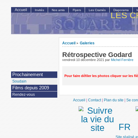
Accueil
Invités
Nos amis
Flyers
Les Cramés
Diaporama
LES C
Accueil
Galeries
>
Rétrospective Godard
vendredi 10 décembre 2021
par
Michel Ferrière
Prochainement
Pour faire défiler les photos cliquer sur les f
Soudain
Films depuis 2009
Rendez-vous
Accueil
|
Contact
|
Plan du site
|
Se con
FR
Site réalisé 