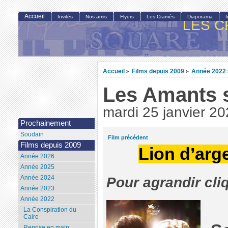
Accueil
Invités
Nos amis
Flyers
Les Cramés
Diaporama
LES C
Accueil
Films depuis 2009
Année 2022
>
>
Les Amants s
mardi 25 janvier 2
Prochainement
Soudain
Film précédent
Films depuis 2009
Lion d’arg
Année 2026
Année 2025
Année 2024
Pour agrandir cli
Année 2023
Année 2022
La Conspiration du
Caire
Reprise en main