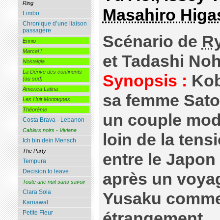
Ring
Masahiro Higa
Limbo
Chronique d’une liaison
passagère
Scénario de
R
Ennio
Marcel !
et Tadashi No
Nostalgia
La Dérive des continents
Synopsis :
Kob
(au sud)
America Latina
sa femme Sato
Les Huit Montagnes
Théorème
un couple mod
Costa Brava - Lebanon
Cahiers noirs - Viviane
loin de la ten
Ich bin dein Mensch
The Party
entre le Japon 
Tempura
Decision to leave
après un voya
Toute une nuit sans savoir
Clara Sola
Yusaku comme
Karnawal
étrangement… A
Petite Fleur