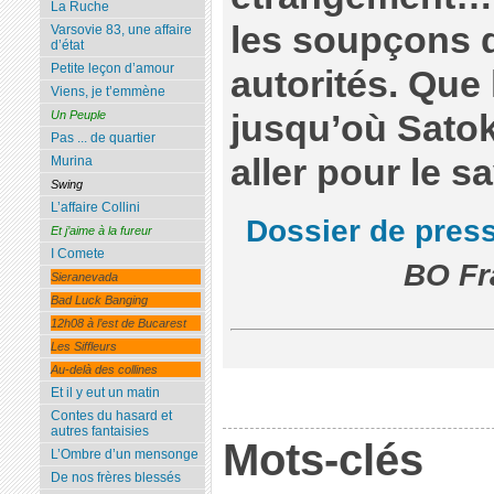
La Ruche
les soupçons 
Varsovie 83, une affaire
d’état
Petite leçon d’amour
autorités. Que 
Viens, je t’emmène
jusqu’où Satoko
Un Peuple
Pas ... de quartier
aller pour le s
Murina
Swing
L’affaire Collini
Dossier de pres
Et j’aime à la fureur
I Comete
BO Fr
Sieranevada
Bad Luck Banging
12h08 à l’est de Bucarest
Les Siffleurs
Au-delà des collines
Et il y eut un matin
Contes du hasard et
autres fantaisies
Mots-clés
L’Ombre d’un mensonge
De nos frères blessés