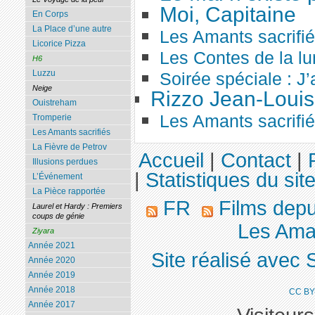
Moi, Capitaine
En Corps
La Place d’une autre
Les Amants sacrifi
Licorice Pizza
Les Contes de la lu
H6
Luzzu
Soirée spéciale : J’
Neige
Rizzo Jean-Louis
Ouistreham
Les Amants sacrifi
Tromperie
Les Amants sacrifiés
La Fièvre de Petrov
Accueil
|
Contact
|
Illusions perdues
|
Statistiques du sit
L’Événement
La Pièce rapportée
FR
Films dep
Laurel et Hardy : Premiers
coups de génie
Les Aman
Ziyara
Année 2021
Site réalisé avec 
Année 2020
Année 2019
Année 2018
CC BY
Année 2017