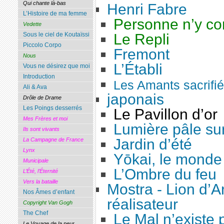
Qui chante là-bas
Henri Fabre
L’Histoire de ma femme
Personne n’y co
Vedette
Le Repli
Sous le ciel de Koutaïssi
Piccolo Corpo
Fremont
Nous
L’Établi
Vous ne désirez que moi
Introduction
Les Amants sacrifi
Ali & Ava
japonais
Drôle de Drame
Les Poings desserrés
Le Pavillon d’or
Mes Frères et moi
Lumière pâle sur
Ils sont vivants
Jardin d’été
La Campagne de France
Lynx
Yōkai, le monde 
Municipale
L’Ombre du feu
L’Été, l’Éternité
Vers la bataille
Mostra - Lion d’A
Nos Âmes d’enfant
réalisateur
Copyright Van Gogh
The Chef
Le Mal n’existe 
Le Voyage de la peur