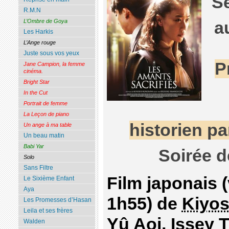
Se
R.M.N
L’Ombre de Goya
a
Les Harkis
L’Ange rouge
Juste sous vos yeux
P
Jane Campion, la femme
cinéma.
Bright Star
In the Cut
Portrait de femme
La Leçon de piano
historien pa
Un ange à ma table
Un beau matin
Babi Yar
Soirée d
Solo
Sans Filtre
Film japonais 
Le Sixième Enfant
Aya
1h55) de
Kiyos
Les Promesses d’Hasan
Leila et ses frères
Yû Aoi, Issey 
Walden