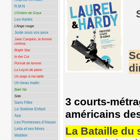
R.M.N
L’Ombre de Goya
Les Harkis
L’Ange rouge
Juste sous vos yeux
Jane Campion, la femme
cinéma.
Bright Star
So
In the Cut
Portrait de femme
di
La Leçon de piano
Un ange à ma table
Un beau matin
Babi Yar
Solo
3 courts-métr
Sans Filtre
Le Sixième Enfant
américains de
Aya
Les Promesses d’Hasan
La Bataille du 
Leila et ses frères
Walden