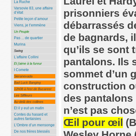
Laurel et Hard
La Ruche
Varsovie 83, une affaire
prisonniers év
d’état
Petite leçon d’amour
débarrassés d
Viens, je t’emmène
Un Peuple
de bagnards, i
Pas ... de quartier
Murina
qu’ils se sont
Swing
L’affaire Collini
pantalons. Ils 
Et j’aime à la fureur
I Comete
sommet d’un gr
Sieranevada
construction o
Bad Luck Banging
12h08 à l’est de Bucarest
des pantalons e
Les Siffleurs
Au-delà des collines
n’est pas chos
Et il y eut un matin
Contes du hasard et
autres fantaisies
Œil pour œil
(B
L’Ombre d’un mensonge
Wesley Horne (
De nos frères blessés