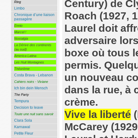
Century) de C
Ring
Limbo
Roach (1927, 1
Chronique d’une liaison
passagère
Laurel doit aff
Ennio
Marcel !
adversaire lor
Nostalgia
La Dérive des continents
boxe où tous l
(au sud)
America Latina
permis. Quelqu
Les Huit Montagnes
Théorème
un nouveau co
Costa Brava - Lebanon
Cahiers noirs - Viviane
dans la rue, à 
Ich bin dein Mensch
The Party
crème.
Tempura
Decision to leave
Vive la liberté
(
Toute une nuit sans savoir
Clara Sola
McCarey (1929,
Karnawal
Petite Fleur