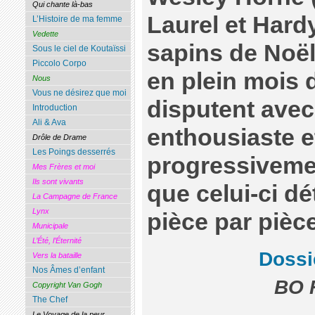
Qui chante là-bas
Laurel et Hard
L’Histoire de ma femme
Vedette
sapins de Noël
Sous le ciel de Koutaïssi
Piccolo Corpo
en plein mois d
Nous
Vous ne désirez que moi
disputent avec
Introduction
Ali & Ava
enthousiaste e
Drôle de Drame
Les Poings desserrés
progressiveme
Mes Frères et moi
Ils sont vivants
que celui-ci dét
La Campagne de France
Lynx
pièce par pièce
Municipale
L’Été, l’Éternité
Dossi
Vers la bataille
Nos Âmes d’enfant
BO F
Copyright Van Gogh
The Chef
Le Voyage de la peur