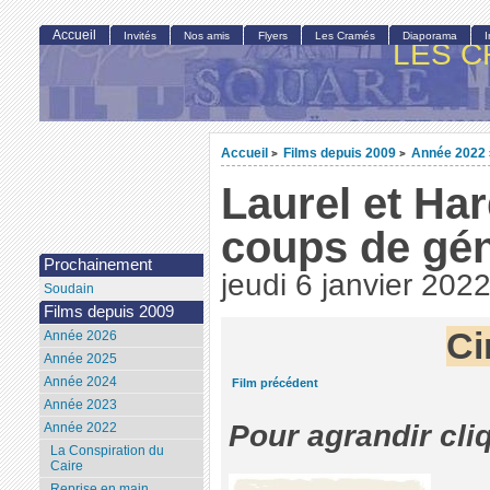
Accueil
Invités
Nos amis
Flyers
Les Cramés
Diaporama
LES C
Accueil
Films depuis 2009
Année 2022
>
>
Laurel et Ha
coups de gén
Prochainement
jeudi 6 janvier 202
Soudain
Films depuis 2009
Ci
Année 2026
Année 2025
Année 2024
Film précédent
Année 2023
Pour agrandir cli
Année 2022
La Conspiration du
Caire
Reprise en main