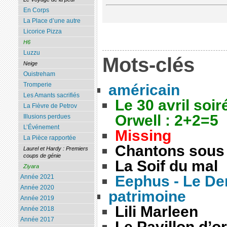
En Corps
La Place d’une autre
Licorice Pizza
H6
Luzzu
Mots-clés
Neige
Ouistreham
Tromperie
américain
Les Amants sacrifiés
Le 30 avril soi
La Fièvre de Petrov
Orwell : 2+2=5
Illusions perdues
L’Événement
Missing
La Pièce rapportée
Chantons sous 
Laurel et Hardy : Premiers
coups de génie
La Soif du mal
Ziyara
Eephus - Le Der
Année 2021
Année 2020
patrimoine
Année 2019
Lili Marleen
Année 2018
Année 2017
Le Pavillon d’or