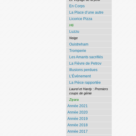
En Corps
La Place d’une autre
Licorice Pizza
H6
Luzzu
Neige
Ouistreham
Tromperie
Les Amants sacrifiés
La Fièvre de Petrov
Illusions perdues
L’Événement
La Pièce rapportée
Laurel et Hardy : Premiers
coups de génie
Ziyara
Année 2021
Année 2020
Année 2019
Année 2018
Année 2017