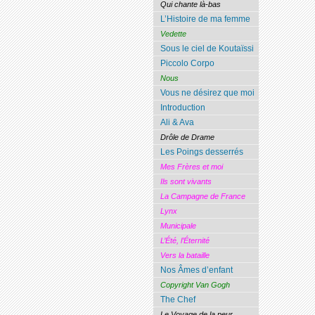
Qui chante là-bas
L’Histoire de ma femme
Vedette
Sous le ciel de Koutaïssi
Piccolo Corpo
Nous
Vous ne désirez que moi
Introduction
Ali & Ava
Drôle de Drame
Les Poings desserrés
Mes Frères et moi
Ils sont vivants
La Campagne de France
Lynx
Municipale
L’Été, l’Éternité
Vers la bataille
Nos Âmes d’enfant
Copyright Van Gogh
The Chef
Le Voyage de la peur