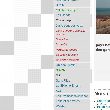
R.M.N
L’Ombre de Goya
Les Harkis
L’Ange rouge
Juste sous vos yeux
Jane Campion, la femme
cinéma.
Bright Star
In the Cut
pays nat
des gar
Portrait de femme
La Leçon de piano
Un ange à ma table
Un beau matin
Babi Yar
Solo
Sans Filtre
Le Sixième Enfant
Aya
Mots-c
Les Promesses d’Hasan
Sabah Ri
Leila et ses frères
Ziyara
Walden
Bitton S
Ziyara