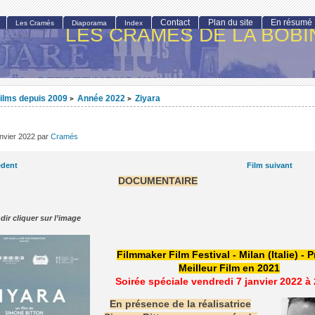
Contact
Plan du site
En résumé
Les Cramés
Diaporama
Index
LES CRAMÉS DE LA BOBI
ilms depuis 2009
Année 2022
Ziyara
>
>
anvier 2022
par
Cramés
édent
Film suivant
DOCUMENTAIRE
dir cliquer sur l’image
Filmmaker Film Festival - Milan (Italie) - P
Meilleur Film en 2021
Soirée spéciale vendredi 7 janvier 2022 à
En présence de la réalisatrice