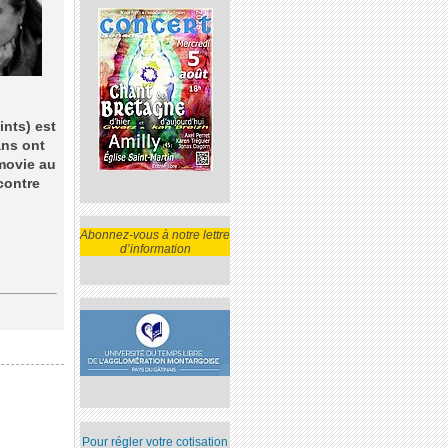
ints) est
ans ont
 movie au
contre
Abonnez-vous à notre lettre
d’information
Pour régler votre cotisation