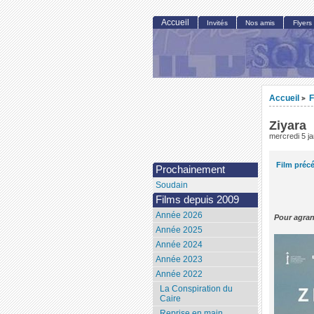
Accueil
Invités
Nos amis
Flyers
Accueil
F
>
Ziyara
mercredi 5 j
Film préc
Prochainement
Soudain
Films depuis 2009
Année 2026
Pour agran
Année 2025
Année 2024
Année 2023
Année 2022
La Conspiration du
Caire
Reprise en main