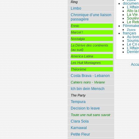
Ring
document
L’Affai
Limbo
Allo la
La Vie
Chronique d’une liaison
Soulèv
passagère
Le Reto
Filmmaker
Ennio
Ziyara
Marcel !
français
Au bor
Nostalgia
Soumso
Le Cri
La Dérive des continents
L’Affai
(au sud)
Derrièr
America Latina
Les Huit Montagnes
Accu
Théorème
Costa Brava - Lebanon
Cahiers noirs - Viviane
Ich bin dein Mensch
The Party
Tempura
Decision to leave
Toute une nuit sans savoir
Clara Sola
Karnawal
Petite Fleur