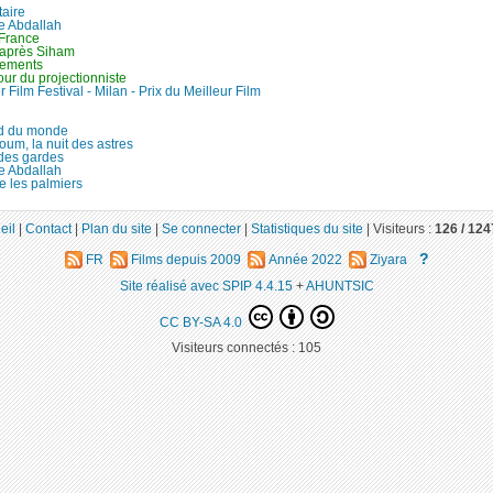
aire
re Abdallah
 France
 après Siham
ements
ur du projectionniste
 Film Festival - Milan - Prix du Meilleur Film
d du monde
um, la nuit des astres
 des gardes
re Abdallah
e les palmiers
eil
|
Contact
|
Plan du site
|
Se connecter
|
Statistiques du site
|
Visiteurs :
126 /
124
?
FR
Films depuis 2009
Année 2022
Ziyara
Site réalisé avec SPIP 4.4.15
+
AHUNTSIC
CC BY-SA 4.0
Visiteurs connectés :
105