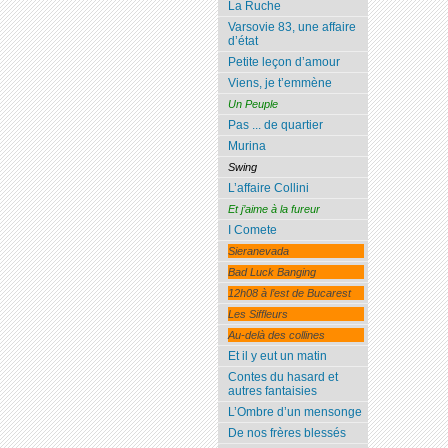
La Ruche
Varsovie 83, une affaire
d’état
Petite leçon d’amour
Viens, je t’emmène
Un Peuple
Pas ... de quartier
Murina
Swing
L’affaire Collini
Et j’aime à la fureur
I Comete
Sieranevada
Bad Luck Banging
12h08 à l’est de Bucarest
Les Siffleurs
Au-delà des collines
Et il y eut un matin
Contes du hasard et
autres fantaisies
L’Ombre d’un mensonge
De nos frères blessés