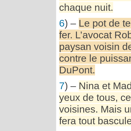
chaque nuit.
6
) –
Le pot de te
fer. L’avocat Rob
paysan voisin d
contre le puiss
DuPont.
7
) –
Nina et Mad
yeux de tous, ce
voisines. Mais 
fera tout bascule