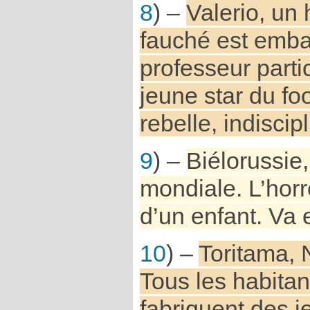
8
) –
Valerio, un 
fauché est em
professeur partic
jeune star du fo
rebelle, indiscipl
9
) –
Biélorussie
mondiale. L’horr
d’un enfant. Va 
10
) –
Toritama, 
Tous les habitan
fabriquent des 