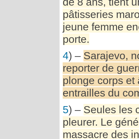
de 8 ans, tient 
pâtisseries mar
jeune femme enc
porte.
4
) –
Sarajevo, 
reporter de gue
plonge corps et
entrailles du com
5
) –
Seules les 
pleurer. Le gén
massacre des in