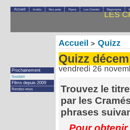
Accueil
Invités
Nos amis
Flyers
Les Cramés
Diaporama
LES C
Accueil
Quizz
>
Quizz décem
vendredi 26 novem
Prochainement
Soudain
Films depuis 2009
Trouvez le tit
Rendez-vous
par les Cramés
phrases suivan
Pour obtenir