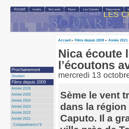
Accueil
Invités
Nos amis
Flyers
Les Cramés
Diaporama
LES C
Accueil
Films depuis 2009
Année 2021
>
>
Nica écoute 
l’écoutons av
Prochainement
mercredi 13 octobr
Soudain
Films depuis 2009
Année 2026
Sème le vent t
Année 2025
Année 2024
dans la région
Année 2023
Année 2022
Caputo. Il a gr
Année 2021
Compartiment n°6