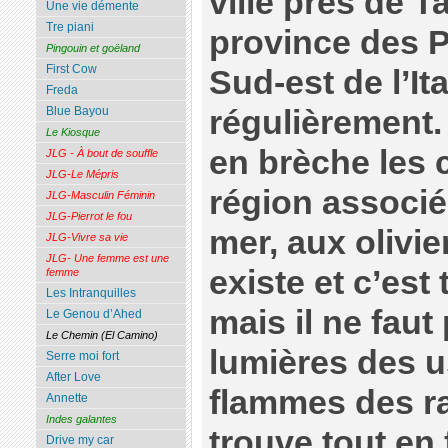
ville près de T
Une vie démente
Tre piani
province des P
Pingouin et goëland
First Cow
Sud-est de l’Ita
Freda
régulièrement. 
Blue Bayou
Le Kiosque
en brèche les c
JLG - À bout de souffle
JLG-Le Mépris
région associé
JLG-Masculin Féminin
JLG-Pierrot le fou
mer, aux olivie
JLG-Vivre sa vie
JLG- Une femme est une
existe et c’es
femme
Les Intranquilles
mais il ne faut
Le Genou d’Ahed
Le Chemin (El Camino)
lumières des u
Serre moi fort
After Love
flammes des ra
Annette
Indes galantes
trouve tout en f
Drive my car