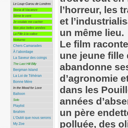
Le Loup-Garou de Londres
l’horreur, les 
Storia di Vacanze
Sème le vent
et l’industriali
Je voulais me cacher
Nos plus belles années
un même lieu.
La Fille à la valise
Notturno
Le film raconte
Chers Camarades
À l’abordage
une jeune fille
La Saveur des coings
abandonne ses
The Last Hill Billy
Bergman Island
d’agronomie et 
La Loi de Téhéran
Bonne Mère
dans les Pouill
In the Mood for Love
Balloon
années d’abse
Solo
Playlist
un père endett
Ibrahim
L’Oubli que nous serons
polluée, des ol
My Zoe