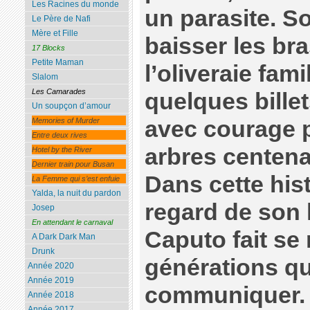
Les Racines du monde
un parasite. So
Le Père de Nafi
Mère et Fille
baisser les bras
17 Blocks
Petite Maman
l’oliveraie fami
Slalom
Les Camarades
quelques bille
Un soupçon d’amour
avec courage p
Memories of Murder
Entre deux rives
arbres centen
Hotel by the River
Dernier train pour Busan
Dans cette hist
La Femme qui s’est enfuie
Yalda, la nuit du pardon
regard de son 
Josep
En attendant le carnaval
Caputo fait se
A Dark Dark Man
Drunk
générations qu
Année 2020
Année 2019
communiquer. 
Année 2018
Année 2017