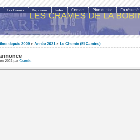
Contact
Plan du site
En résumé
Les Cramés
Diaporama
Index
LES CRAMÉS DE LA BOBI
ilms depuis 2009
Année 2021
Le Chemin (El Camino)
>
>
annonce
obre 2021
par
Cramés