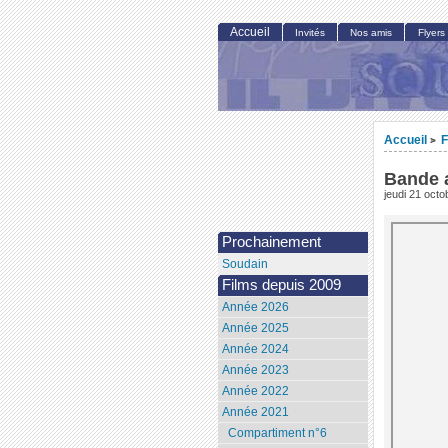
Accueil
Invités
Nos amis
Flyers
Accueil
F
>
Bande 
jeudi 21 oct
Prochainement
Soudain
Films depuis 2009
Année 2026
Année 2025
Année 2024
Année 2023
Année 2022
Année 2021
Compartiment n°6