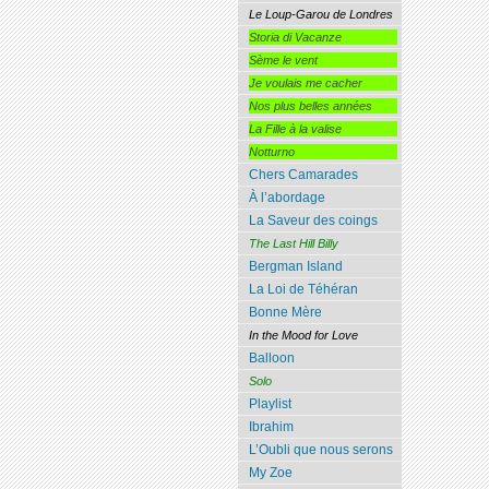
Le Loup-Garou de Londres
Storia di Vacanze
Sème le vent
Je voulais me cacher
Nos plus belles années
La Fille à la valise
Notturno
Chers Camarades
À l’abordage
La Saveur des coings
The Last Hill Billy
Bergman Island
La Loi de Téhéran
Bonne Mère
In the Mood for Love
Balloon
Solo
Playlist
Ibrahim
L’Oubli que nous serons
My Zoe