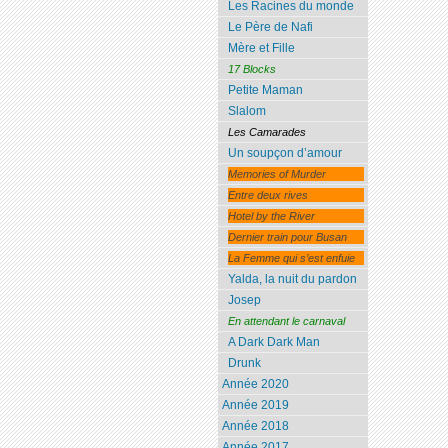
Les Racines du monde
Le Père de Nafi
Mère et Fille
17 Blocks
Petite Maman
Slalom
Les Camarades
Un soupçon d’amour
Memories of Murder
Entre deux rives
Hotel by the River
Dernier train pour Busan
La Femme qui s’est enfuie
Yalda, la nuit du pardon
Josep
En attendant le carnaval
A Dark Dark Man
Drunk
Année 2020
Année 2019
Année 2018
Année 2017