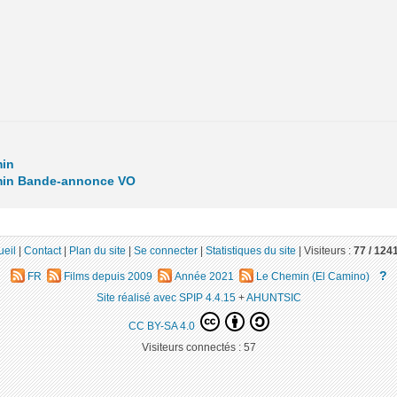
in
in Bande-annonce VO
ueil
|
Contact
|
Plan du site
|
Se connecter
|
Statistiques du site
|
Visiteurs :
77 /
124
?
FR
Films depuis 2009
Année 2021
Le Chemin (El Camino)
Site réalisé avec SPIP 4.4.15
+
AHUNTSIC
CC BY-SA 4.0
Visiteurs connectés :
57