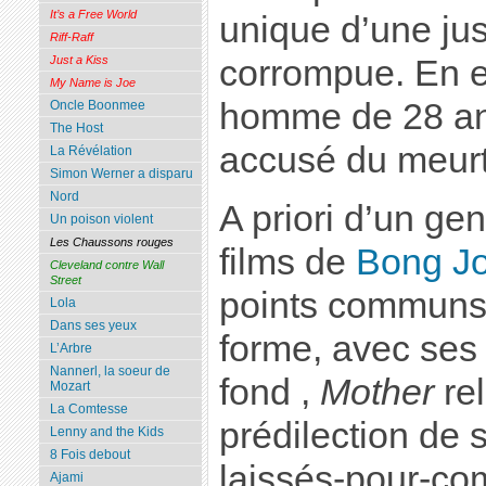
It’s a Free World
unique d’une jus
Riff-Raff
corrompue. En ef
Just a Kiss
My Name is Joe
homme de 28 ans
Oncle Boonmee
The Host
accusé du meurtr
La Révélation
Simon Werner a disparu
Nord
A priori d’un gen
Un poison violent
Les Chaussons rouges
films de
Bong J
Cleveland contre Wall
Street
points communs, 
Lola
Dans ses yeux
forme, avec ses 
L’Arbre
Nannerl, la soeur de
fond ,
Mother
rel
Mozart
La Comtesse
prédilection de 
Lenny and the Kids
8 Fois debout
laissés-pour-com
Ajami