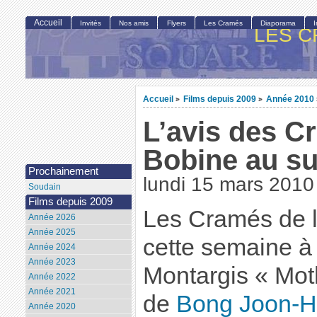
Accueil
Invités
Nos amis
Flyers
Les Cramés
Diaporama
LES C
Accueil
Films depuis 2009
Année 2010
>
>
L’avis des C
Bobine au su
Prochainement
lundi 15 mars 2010
Soudain
Films depuis 2009
Les Cramés de 
Année 2026
Année 2025
cette semaine à 
Année 2024
Année 2023
Montargis « Moth
Année 2022
Année 2021
de
Bong Joon-
Année 2020