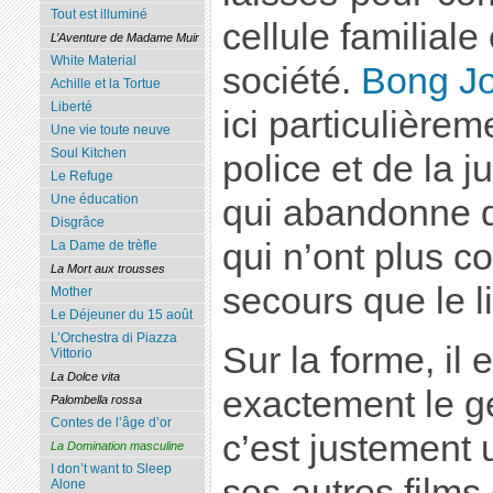
Tout est illuminé
cellule familiale 
L’Aventure de Madame Muir
White Material
société.
Bong J
Achille et la Tortue
Liberté
ici particulièrem
Une vie toute neuve
Soul Kitchen
police et de la j
Le Refuge
Une éducation
qui abandonne d
Disgrâce
qui n’ont plus 
La Dame de trèfle
La Mort aux trousses
secours que le li
Mother
Le Déjeuner du 15 août
L’Orchestra di Piazza
Sur la forme, il e
Vittorio
La Dolce vita
exactement le 
Palombella rossa
Contes de l’âge d’or
c’est justement
La Domination masculine
I don’t want to Sleep
ses autres films
Alone