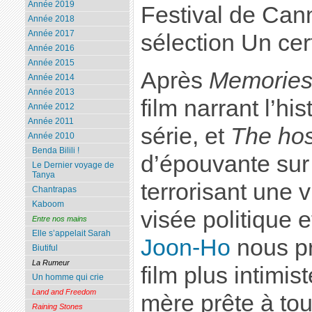
Année 2019
Festival de Can
Année 2018
Année 2017
sélection Un cer
Année 2016
Année 2015
Après
Memories
Année 2014
Année 2013
film narrant l’hi
Année 2012
Année 2011
série, et
The hos
Année 2010
Benda Bilili !
d’épouvante sur
Le Dernier voyage de
Tanya
terrorisant une v
Chantrapas
Kaboom
visée politique 
Entre nos mains
Elle s’appelait Sarah
Joon-Ho
nous pr
Biutiful
La Rumeur
film plus intimis
Un homme qui crie
Land and Freedom
mère prête à tou
Raining Stones