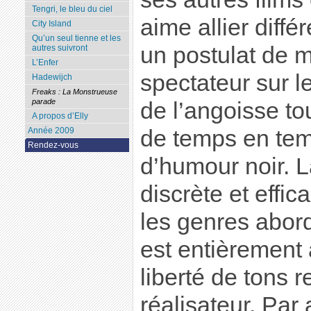
Tengri, le bleu du ciel
aime allier différ
City Island
Qu’un seul tienne et les
un postulat de mé
autres suivront
L’Enfer
spectateur sur le
Hadewijch
Freaks : La Monstrueuse
parade
de l’angoisse tou
A propos d’Elly
de temps en te
Année 2009
Rendez-vous
d’humour noir. 
discrète et effic
les genres abord
est entièrement 
liberté de tons 
réalisateur. Par 