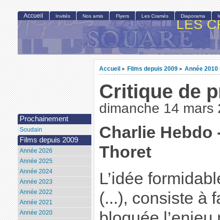
Accueil
Invités
Nos amis
Flyers
Les Cramés
Diaporama
LES C
Accueil
Films depuis 2009
Année 2010
>
>
Critique de 
dimanche 14 mars
Prochainement
Charlie Hebdo 
Soudain
Films depuis 2009
Thoret
Année 2026
Année 2025
Année 2024
L’idée formidab
Année 2023
Année 2022
(...), consiste à
Année 2021
bloquée l’enjeu 
Année 2020