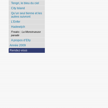
Tengri, le bleu du ciel
City Island
Qu’un seul tienne et les
autres suivront
L’Enfer
Hadewijch
Freaks : La Monstrueuse
parade
A propos d’Elly
Année 2009
Rendez-vous