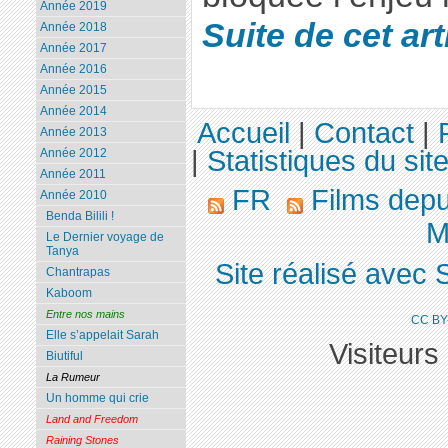
Année 2019
Suite de cet arti
Année 2018
Année 2017
Année 2016
Année 2015
Année 2014
Accueil
|
Contact
|
Année 2013
|
Statistiques du sit
Année 2012
Année 2011
FR
Films dep
Année 2010
Benda Bilili !
M
Le Dernier voyage de
Tanya
Site réalisé avec 
Chantrapas
Kaboom
Entre nos mains
CC BY
Elle s’appelait Sarah
Visiteurs
Biutiful
La Rumeur
Un homme qui crie
Land and Freedom
Raining Stones