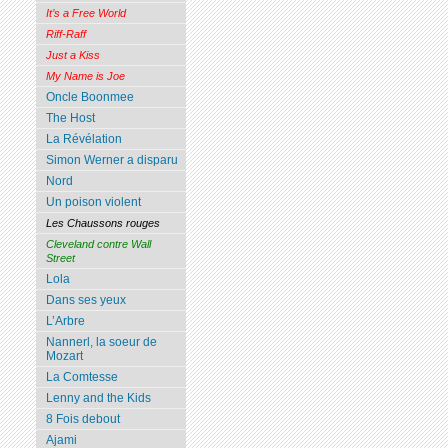
It’s a Free World
Riff-Raff
Just a Kiss
My Name is Joe
Oncle Boonmee
The Host
La Révélation
Simon Werner a disparu
Nord
Un poison violent
Les Chaussons rouges
Cleveland contre Wall
Street
Lola
Dans ses yeux
L’Arbre
Nannerl, la soeur de
Mozart
La Comtesse
Lenny and the Kids
8 Fois debout
Ajami