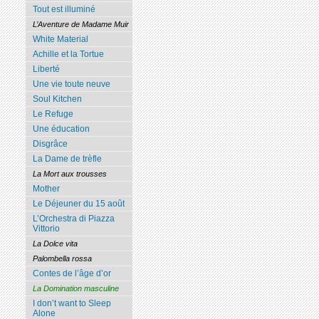
Tout est illuminé
L’Aventure de Madame Muir
White Material
Achille et la Tortue
Liberté
Une vie toute neuve
Soul Kitchen
Le Refuge
Une éducation
Disgrâce
La Dame de trèfle
La Mort aux trousses
Mother
Le Déjeuner du 15 août
L’Orchestra di Piazza
Vittorio
La Dolce vita
Palombella rossa
Contes de l’âge d’or
La Domination masculine
I don’t want to Sleep
Alone