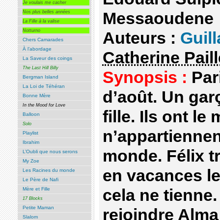
Je voulais me cacher
Messaoudene
Nos plus belles années
La Fille à la valise
Notturno
Auteurs :
Guil
Chers Camarades
À l’abordage
Catherine Paill
La Saveur des coings
The Last Hill Billy
Synopsis :
Pari
Bergman Island
La Loi de Téhéran
d’août. Un gar
Bonne Mère
In the Mood for Love
fille. Ils ont 
Balloon
Solo
n’appartienne
Playlist
Ibrahim
monde. Félix tr
L’Oubli que nous serons
My Zoe
en vacances le
Les Racines du monde
Le Père de Nafi
cela ne tienne.
Mère et Fille
17 Blocks
Petite Maman
rejoindre Alma 
Slalom