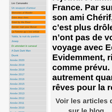
Les Camarades
France. Par su
Un soupçon d’amour
Memories of Murder
son ami Chérif
Entre deux rives
Hotel by the River
c’est plus drôl
Dernier train pour Busan
La Femme qui s’est enfuie
n’ont pas de voi
Yalda, la nuit du pardon
Josep
voyage avec E
En attendant le carnaval
A Dark Dark Man
Evidemment, r
Drunk
Année 2020
comme prévu. P
Année 2019
Année 2018
autrement qua
Année 2017
Année 2016
Année 2015
rêves pour la r
Année 2014
Année 2013
Année 2012
Voir les articles
Année 2011
Année 2010
sur le b