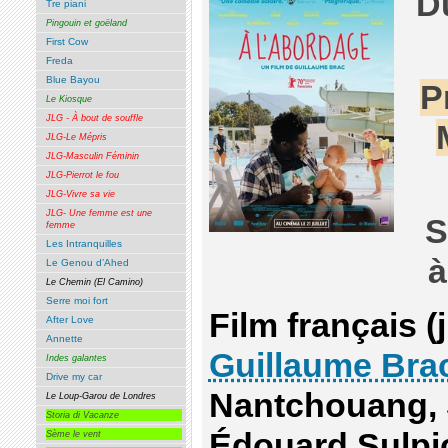
D
Tre piani
Pingouin et goëland
First Cow
Freda
Blue Bayou
P
Le Kiosque
JLG - À bout de souffle
JLG-Le Mépris
JLG-Masculin Féminin
JLG-Pierrot le fou
JLG-Vivre sa vie
JLG- Une femme est une
S
femme
Les Intranquilles
à
Le Genou d’Ahed
Le Chemin (El Camino)
Serre moi fort
Film français (
After Love
Annette
Guillaume Bra
Indes galantes
Drive my car
Nantchouang, S
Le Loup-Garou de Londres
Storia di Vacanze
Édouard Sulpi
Sème le vent