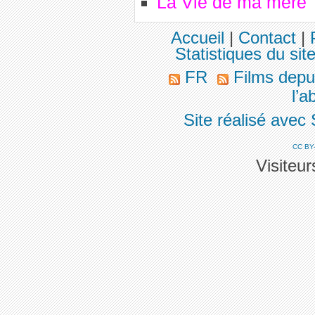
La Vie de ma mère
Accueil
|
Contact
|
Statistiques du sit
FR
Films depu
l’a
Site réalisé avec
CC BY
Visiteu