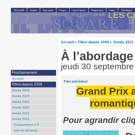
Accueil
Contact
Invités
Nos amis
Flyers
Les Cramés
Diaporama
Index
LES C
Accueil
Films depuis 2009
Année 2021
>
>
À l’abordage
jeudi 30 septembre
Prochainement
Soudain
Film précédent
Films depuis 2009
Grand Prix a
Année 2026
Année 2025
romantiq
Année 2024
Année 2023
Année 2022
Pour agrandir cli
Année 2021
Compartiment n°6
Une vie démente