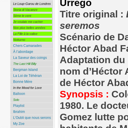
Urrego
Le Loup-Garou de Londres
Storia di Vacanze
Titre original :
Sème le vent
Je voulais me cacher
seremos
Nos plus belles années
Scénario de Da
La Fille à la valise
Notturno
Héctor Abad F
Chers Camarades
À l’abordage
Adaptation d
La Saveur des coings
The Last Hill Billy
nom d’Héctor A
Bergman Island
La Loi de Téhéran
de Héctor Ab
Bonne Mère
In the Mood for Love
Synopsis :
Col
Balloon
Solo
1980. Le doct
Playlist
Ibrahim
Gomez lutte pou
L’Oubli que nous serons
My Zoe