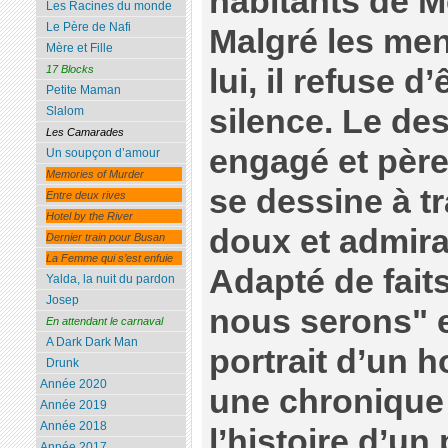
habitants de Me
Les Racines du monde
Le Père de Nafi
Malgré les men
Mère et Fille
17 Blocks
lui, il refuse d
Petite Maman
silence. Le de
Slalom
Les Camarades
engagé et père
Un soupçon d’amour
Memories of Murder
se dessine à tr
Entre deux rives
Hotel by the River
doux et admirat
Dernier train pour Busan
La Femme qui s’est enfuie
Adapté de faits
Yalda, la nuit du pardon
Josep
nous serons" es
En attendant le carnaval
A Dark Dark Man
portrait d’un 
Drunk
Année 2020
une chronique 
Année 2019
Année 2018
l’histoire d’u
Année 2017