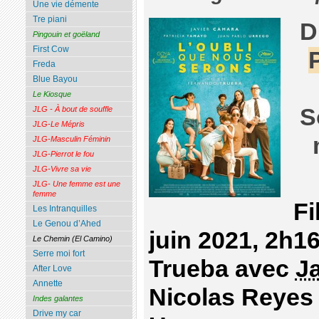
Une vie démente
Tre piani
D
Pingouin et goëland
First Cow
Freda
Blue Bayou
Le Kiosque
S
JLG - À bout de souffle
JLG-Le Mépris
JLG-Masculin Féminin
JLG-Pierrot le fou
JLG-Vivre sa vie
JLG- Une femme est une
femme
Fi
Les Intranquilles
Le Genou d’Ahed
juin 2021, 2h1
Le Chemin (El Camino)
Serre moi fort
Trueba avec
J
After Love
Annette
Nicolas Reyes 
Indes galantes
Drive my car