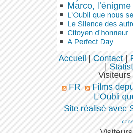
Marco, l’énigme 
L’Oubli que nous s
Le Silence des autr
Citoyen d’honneur
A Perfect Day
Accueil
|
Contact
|
|
Statis
Visiteurs
FR
Films dep
L’Oubli qu
Site réalisé avec 
CC BY
Visiteur