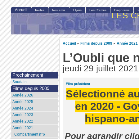
Accueil
Invités
Nos amis
Flyers
Les Cramés
Diaporama
LES C
Accueil
Films depuis 2009
Année 2021
>
>
L’Oubli que 
jeudi 29 juillet 2021
Prochainement
Soudain
Film précédent
Films depuis 2009
Sélectionné au
Année 2026
Année 2025
en 2020 - Go
Année 2024
Année 2023
hispano-am
Année 2022
Année 2021
Pour agrandir cli
Compartiment n°6