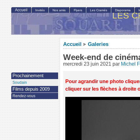
Accueil
Invités
Nos amis
Flyers
Les Cramés
Diaporama
LES C
Accueil
Galeries
>
Week-end de ciném
mercredi 23 juin 2021
par
Michel F
Prochainement
Pour agrandir une photo cliquer 
Soudain
cliquer sur les flèches à droite 
Films depuis 2009
Rendez-vous