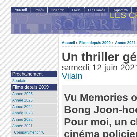
Accueil
Invités
Nos amis
Flyers
Les Cramés
Diaporama
LES C
Accueil
Films depuis 2009
Année 2021
>
>
Un thriller gé
samedi 12 juin 202
Vilain
Prochainement
Soudain
Films depuis 2009
Vu Memories o
Année 2026
Année 2025
Bong Joon-hoo.
Année 2024
Année 2023
Pour moi, un 
Année 2022
Année 2021
cinéma policie
Compartiment n°6