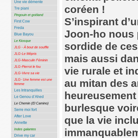
Une vie démente
coréen !
Tre piani
Pingouin et goëland
S’inspirant d’u
First Cow
Freda
Joon-ho nous 
Blue Bayou
Le Kiosque
sordide de ces
JLG - À bout de souffle
JLG-Le Mépris
mais aussi dan
JLG-Masculin Féminin
JLG-Pierrot le fou
vie rurale et i
JLG-Vivre sa vie
au mitan des 
JLG- Une femme est une
femme
Les Intranquilles
heureusement
Le Genou d’Ahed
Le Chemin (El Camino)
burlesque voir
Serre moi fort
After Love
que la vie inclu
Annette
immanquablem
Indes galantes
Drive my car