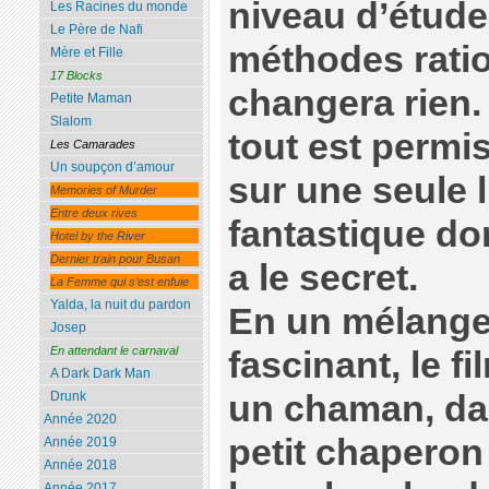
niveau d’étude
Les Racines du monde
Le Père de Nafi
méthodes ratio
Mère et Fille
17 Blocks
changera rien.
Petite Maman
Slalom
tout est permis
Les Camarades
Un soupçon d’amour
sur une seule 
Memories of Murder
Entre deux rives
fantastique do
Hotel by the River
Dernier train pour Busan
a le secret.
La Femme qui s’est enfuie
Yalda, la nuit du pardon
En un mélange
Josep
En attendant le carnaval
fascinant, le f
A Dark Dark Man
un chaman, da
Drunk
Année 2020
petit chaperon
Année 2019
Année 2018
Année 2017