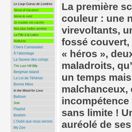
La première s
Le Loup-Garou de Londres
Storia di Vacanze
couleur : une 
Sème le vent
Je voulais me cacher
virevoltants, 
Nos plus belles années
La Fille à la valise
fossé couvert,
Notturno
Chers Camarades
« héros », deux
À l’abordage
La Saveur des coings
maladroits, qu
The Last Hill Billy
Bergman Island
un temps mais
La Loi de Téhéran
Bonne Mère
malchanceux, 
In the Mood for Love
Balloon
incompétence 
Solo
Playlist
sans limite ! U
Ibrahim
auréolé de ses
L’Oubli que nous serons
My Zoe