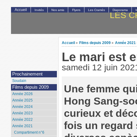
Accueil
Invités
Nos amis
Flyers
Les Cramés
Diaporama
LES C
Accueil
Films depuis 2009
Année 2021
>
>
Le mari est 
samedi 12 juin 202
Prochainement
Soudain
Une femme qui 
Films depuis 2009
Année 2026
Hong Sang-soo 
Année 2025
Année 2024
curieux et déco
Année 2023
Année 2022
fois un regard
Année 2021
Compartiment n°6