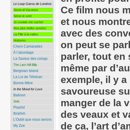
Le Loup-Garou de Londres
Ce film nous 
Storia di Vacanze
Sème le vent
et nous montr
Je voulais me cacher
Nos plus belles années
avec des conv
La Fille à la valise
Notturno
on peut se par
Chers Camarades
À l’abordage
parler, tout en
La Saveur des coings
même par d’au
The Last Hill Billy
Bergman Island
exemple, il y 
La Loi de Téhéran
Bonne Mère
savoureuse sur 
In the Mood for Love
Balloon
manger de la v
Solo
Playlist
des veaux et v
Ibrahim
L’Oubli que nous serons
de ça, l’art d
My Zoe