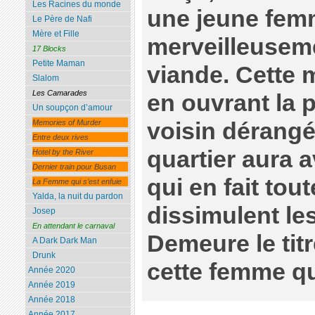
Les Racines du monde
une jeune femm
Le Père de Nafi
Mère et Fille
merveilleuseme
17 Blocks
Petite Maman
viande. Cette
Slalom
Les Camarades
en ouvrant la 
Un soupçon d’amour
voisin dérangé
Memories of Murder
Entre deux rives
quartier aura 
Hotel by the River
Dernier train pour Busan
qui en fait to
La Femme qui s’est enfuie
Yalda, la nuit du pardon
dissimulent les
Josep
En attendant le carnaval
Demeure le titr
A Dark Dark Man
Drunk
cette femme qu
Année 2020
Année 2019
Année 2018
Année 2017