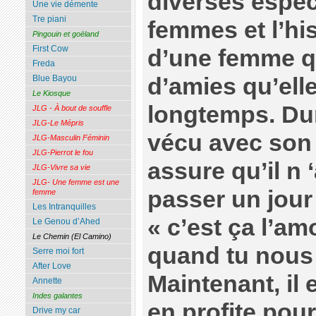
diverses espèc
Une vie démente
Tre piani
femmes et l’his
Pingouin et goëland
First Cow
d’une femme qu
Freda
d’amies qu’ell
Blue Bayou
Le Kiosque
longtemps. Dur
JLG - À bout de souffle
JLG-Le Mépris
vécu avec son 
JLG-Masculin Féminin
JLG-Pierrot le fou
assure qu’il n 
JLG-Vivre sa vie
JLG- Une femme est une
passer un jour s
femme
Les Intranquilles
« c’est ça l’a
Le Genou d’Ahed
Le Chemin (El Camino)
quand tu nous t
Serre moi fort
After Love
Maintenant, il 
Annette
Indes galantes
en profite pou
Drive my car