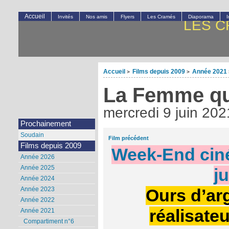
Accueil
Invités
Nos amis
Flyers
Les Cramés
Diaporama
LES C
Accueil
Films depuis 2009
Année 2021
>
>
La Femme qui
mercredi 9 juin 202
Prochainement
Soudain
Film précédent
Films depuis 2009
Week-End ciné
Année 2026
Année 2025
j
Année 2024
Année 2023
Ours d’ar
Année 2022
réalisateu
Année 2021
Compartiment n°6