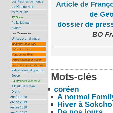
Les Racines du monde
Article de Franço
Le Père de Nafi
Mère et Fille
de Geo
17 Blocks
dossier de pres
Petite Maman
Slalom
BO Fr
Les Camarades
Un soupçon d’amour
Memories of Murder
Entre deux rives
Hotel by the River
Dernier train pour Busan
La Femme qui s’est enfuie
Yalda, la nuit du pardon
Mots-clés
Josep
En attendant le carnaval
A Dark Dark Man
coréen
Drunk
A normal Famil
Année 2020
Hiver à Sokcho
Année 2019
Année 2018
De nos jours
Année 2017