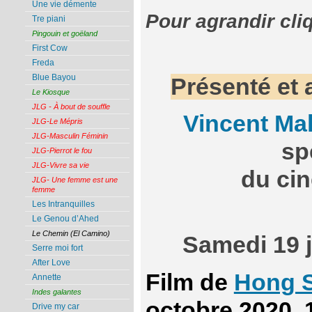
Une vie démente
Pour agrandir cli
Tre piani
Pingouin et goëland
First Cow
Freda
Blue Bayou
Présenté et 
Le Kiosque
JLG - À bout de souffle
Vincent Ma
JLG-Le Mépris
JLG-Masculin Féminin
sp
JLG-Pierrot le fou
JLG-Vivre sa vie
du ci
JLG- Une femme est une
femme
Les Intranquilles
Le Genou d’Ahed
Le Chemin (El Camino)
Samedi 19 j
Serre moi fort
After Love
Film de
Hong 
Annette
Indes galantes
octobre 2020,
Drive my car