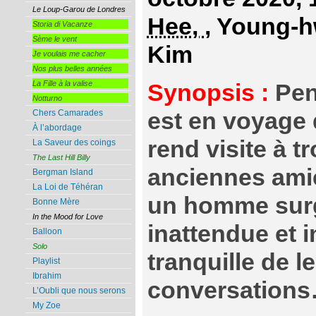
Le Loup-Garou de Londres
Hee,
, Young-h
Storia di Vacanze
Sème le vent
Kim
Je voulais me cacher
Nos plus belles années
La Fille à la valise
Synopsis :
Pen
Notturno
est en voyage 
Chers Camarades
À l’abordage
rend visite à t
La Saveur des coings
The Last Hill Billy
anciennes amie
Bergman Island
La Loi de Téhéran
un homme surg
Bonne Mère
In the Mood for Love
inattendue et i
Balloon
Solo
tranquille de l
Playlist
Ibrahim
conversation
L’Oubli que nous serons
My Zoe