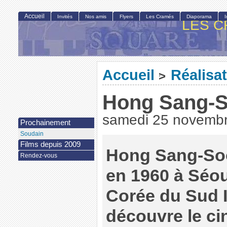
Accueil
Invités
Nos amis
Flyers
Les Cramés
Diaporama
LES C
Accueil
Réalisa
>
Hong Sang-
samedi 25 novemb
Prochainement
Soudain
Films depuis 2009
Hong Sang-Soo
Rendez-vous
en 1960 à Séou
Corée du Sud I
découvre le c