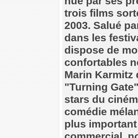
nue par ses pr
trois films sor
2003. Salué par
dans les festi
dispose de mo
confortables 
Marin Karmitz 
"Turning Gate",
stars du ciném
comédie mélan
plus importan
commercial, n