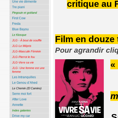
critique au 
Une vie démente
Tre piani
Pingouin et goëland
First Cow
Freda
Blue Bayou
Le Kiosque
Film en douze 
JLG - À bout de souffle
JLG-Le Mépris
Pour agrandir cli
JLG-Masculin Féminin
JLG-Pierrot le fou
«
JLG-Vivre sa vie
JLG- Une femme est une
femme
Les Intranquilles
Le Genou d’Ahed
Le Chemin (El Camino)
m
Serre moi fort
After Love
Annette
Indes galantes
S
Drive my car