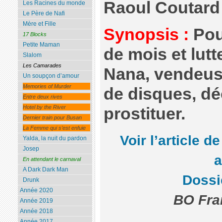
Raoul Coutard
Les Racines du monde
Le Père de Nafi
Mère et Fille
Synopsis :
Pou
17 Blocks
Petite Maman
de mois et lutt
Slalom
Les Camarades
Nana, vendeus
Un soupçon d’amour
Memories of Murder
de disques, dé
Entre deux rives
Hotel by the River
prostituer.
Dernier train pour Busan
La Femme qui s’est enfuie
Voir l’article d
Yalda, la nuit du pardon
Josep
En attendant le carnaval
A Dark Dark Man
Dossi
Drunk
Année 2020
BO Fra
Année 2019
Année 2018
Année 2017