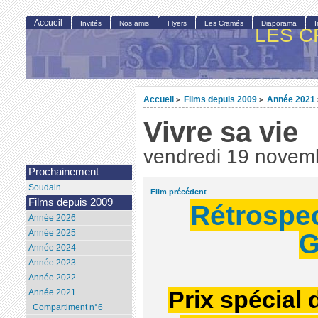
Accueil
Invités
Nos amis
Flyers
Les Cramés
Diaporama
LES C
Accueil
Films depuis 2009
Année 2021
>
>
Vivre sa vie
vendredi 19 novem
Prochainement
Soudain
Film précédent
Films depuis 2009
Rétrospe
Année 2026
G
Année 2025
Année 2024
Année 2023
Année 2022
Prix spécial d
Année 2021
Compartiment n°6