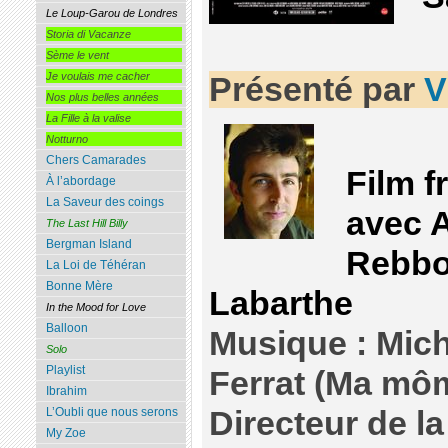
Le Loup-Garou de Londres
Storia di Vacanze
Sème le vent
Je voulais me cacher
Présenté par
V
Nos plus belles années
La Fille à la valise
Notturno
Chers Camarades
Film f
À l’abordage
La Saveur des coings
avec 
The Last Hill Billy
Bergman Island
Rebbo
La Loi de Téhéran
Bonne Mère
Labarthe
In the Mood for Love
Balloon
Musique : Mich
Solo
Playlist
Ferrat (Ma mô
Ibrahim
Directeur de l
L’Oubli que nous serons
My Zoe