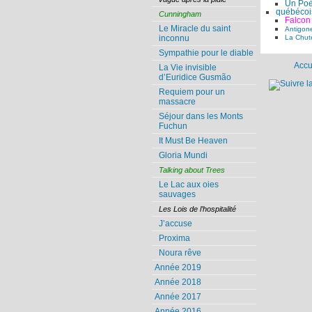
Un Poè
québécoi
Cunningham
Falcon
Le Miracle du saint
Antigon
La Chute
inconnu
Sympathie pour le diable
Accu
La Vie invisible
d’Euridice Gusmão
Requiem pour un
massacre
Séjour dans les Monts
Fuchun
It Must Be Heaven
Gloria Mundi
Talking about Trees
Le Lac aux oies
sauvages
Les Lois de l’hospitalité
J’accuse
Proxima
Noura rêve
Année 2019
Année 2018
Année 2017
Année 2016