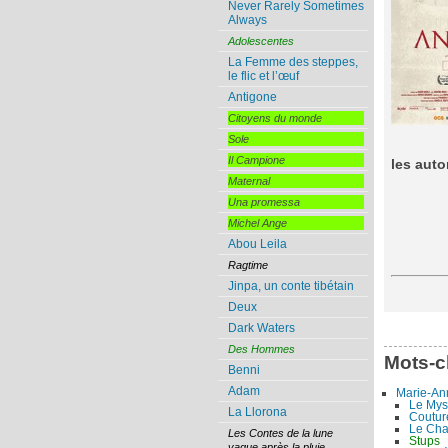
Never Rarely Sometimes
Always
Adolescentes
La Femme des steppes,
le flic et l’œuf
Antigone
Citoyens du monde
Sole
Il Campione
les auto
Maternal
Una promessa
Michel Ange
Abou Leila
Ragtime
Jinpa, un conte tibétain
Deux
Dark Waters
Des Hommes
Mots-c
Benni
Adam
Marie-An
Le Mys
La Llorona
Coutur
Le Cha
Les Contes de la lune
Stups
vague après la pluie