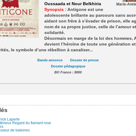
Oussaada et Nour Belkhiria
Marie-Anni
Synopsis :
Antigone est une
adolescente brillante au parcours sans accr
aidant son frère à s’évader de prison, elle ag
nom de sa propre justice, celle de l’amour et
solidarité.
Désormais en marge de la loi des hommes, 
devient l’héroïne de toute une génération e
rités, le symbole d’une rébellion à canaliser...
Bande annonce
Dossier de presse
Dossier pédagogique
BO France : 8000
lés
nick Laperle
térieux Regard du flamant rose
es
sseur de baleines