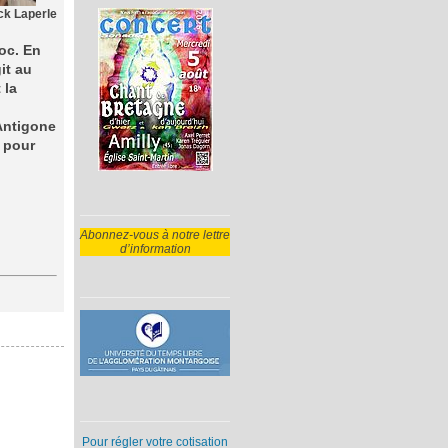
ck Laperle
oc. En
it au
 la
Antigone
t pour
Abonnez-vous à notre lettre
d’information
Pour régler votre cotisation