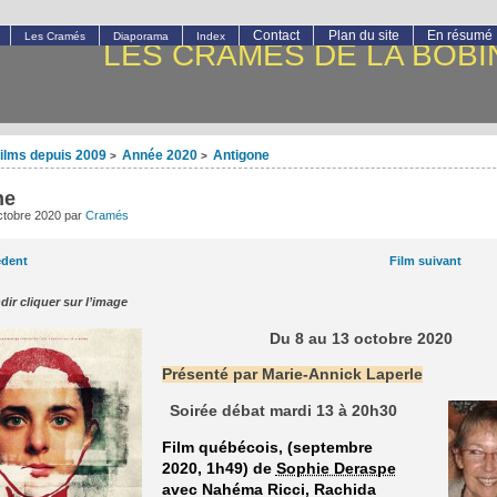
Contact
Plan du site
En résumé
Les Cramés
Diaporama
Index
LES CRAMÉS DE LA BOBI
ilms depuis 2009
Année 2020
Antigone
>
>
ne
ctobre 2020
par
Cramés
édent
Film suivant
dir cliquer sur l’image
Du 8 au 13 octobre 2020
Présenté par Marie-Annick Laperle
Soirée débat mardi 13 à 20h30
Film québécois, (septembre
2020, 1h49) de
Sophie Deraspe
avec Nahéma Ricci, Rachida