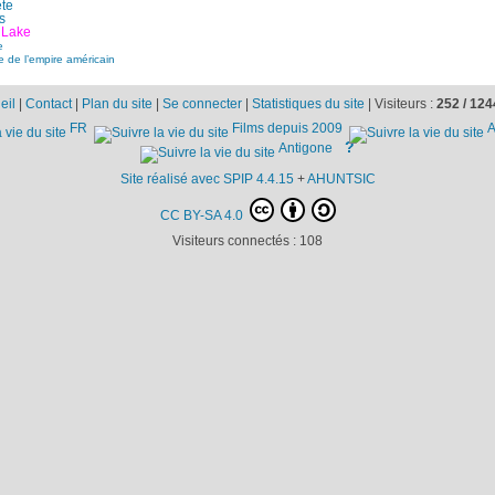
te
s
 Lake
e
 de l’empire américain
eil
|
Contact
|
Plan du site
|
Se connecter
|
Statistiques du site
|
Visiteurs :
252 /
124
FR
Films depuis 2009
A
?
Antigone
Site réalisé avec SPIP 4.4.15
+
AHUNTSIC
CC BY-SA 4.0
Visiteurs connectés :
108