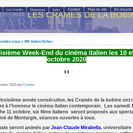
Contact
Plan du site
En résumé
Les Cramés
Diaporama
Index
LES CRAMÉS DE LA BOBI
endez-vous
WE italien-fiches
>
isième Week-End du cinéma italien les 10 e
octobre 2020
ctobre 2020
par
Cramés
 troisième année consécutive, les Cramés de la bobine ont 
re à l’honneur le cinéma italien contemporain.
Les samedi 1
e 11 octobre, six films italiens seront proposés aux specta
iciné de Montargis, séances ouvertes à tous.
bats seront animés par
Jean-Claude
Mirabella
, universitaire