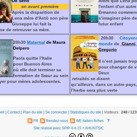
De Serio
Alors que Lena po
en avant première
l'enfant d'un autre
Après la disparition de
Ermanno commen
Lena mère d'
Antò
son père
s’imaginer père de
Giuseppe lui fait la
futur enfant
e de retrouver sa mère.
20h30
Citoyen
20h30
Maternal
de Maura
monde
de
Gianni 
Delpero
Gregorio
Paola quitte l’Italie
Il n’est jamais trop
pour Buenos Aires
pour changer de v
où elle doit terminer sa
Deux
formation de Sœur au sein
retraités se disent
yer pour mères adolescentes.
qu’ailleurs, dans un autre pays,
l’herbe sera plus verte
eil
|
Contact
|
Plan du site
|
Se connecter
|
Statistiques du site
|
Visiteurs :
248 /
123
?
FR
Rendez-vous
WE italien-fiches
Site réalisé avec SPIP 4.4.15
+
AHUNTSIC