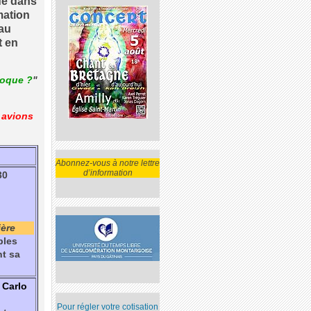
ue dans
mation
 au
t en
roque ?
"
 avions
Abonnez-vous à notre lettre
d’information
0
ière
bles
nt sa
 Carlo
Pour régler votre cotisation