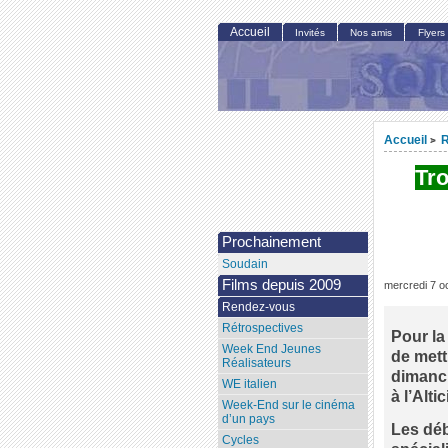
Accueil
Invités
Nos amis
Flyers
Accueil
R
>
Tro
Prochainement
Soudain
Films depuis 2009
mercredi 7 o
Rendez-vous
Rétrospectives
Pour la
Week End Jeunes
de mett
Réalisateurs
dimanch
WE italien
à l’Alt
Week-End sur le cinéma
d’un pays
Les dé
Cycles