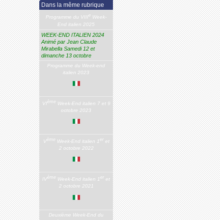
Dans la même rubrique
e
Programme du VIII
Week-
End italien 2025
WEEK-END ITALIEN 2024
Animé par Jean Claude
Mirabella Samedi 12 et
dimanche 13 octobre
Programme du Week-end
italien 2023
ème
VI
Week-End italien 7 et 9
octobre 2023
ème
er
V
Week-End italien 1
et
2 octobre 2022
ème
er
IV
Week-End italien 1
et
2 octobre 2021
Deuxième Week-End du