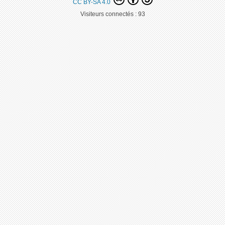
CC BY-SA 4.0
Visiteurs connectés :
93