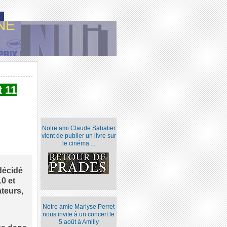
NE
t 11
Notre ami Claude Sabatier
vient de publier un livre sur
le cinéma ...
décidé
0 et
teurs,
Notre amie Marlyse Perret
nous invite à un concert le
5 août à Amilly