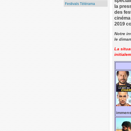
spécial
Festivals Télérama
la pres
des fes
cinéma 
2019 c
Notre in
le diman
La situa
initiale
imme
ns