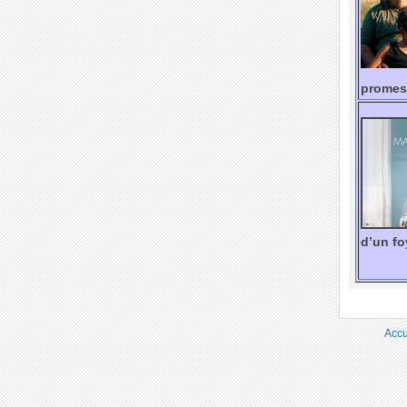
promess
d’un fo
Accu