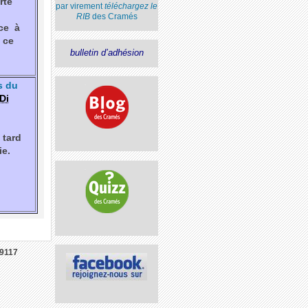
rte
par virement
téléchargez le
RIB
des Cramés
ce à
 ce
bulletin d’adhésion
s du
Di
 tard
ie.
9117