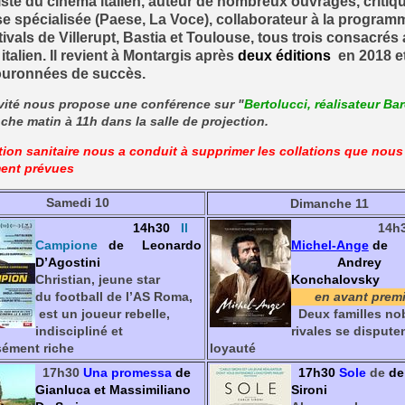
iste du cinéma italien, auteur de nombreux ouvrages, critiq
se spécialisée (Paese, La Voce), collaborateur à la program
tivals de Villerupt, Bastia et Toulouse, tous trois consacrés
italien. Il revient à Montargis après
deux éditions
en 2018 e
ouronnées de succès.
vité nous propose une conférence sur "
Bertolucci, réalisateur Ba
che matin à 11h dans la salle de projection.
tion sanitaire nous a conduit à supprimer les collations que nous
ment prévues
Samedi 10
Dimanche 11
14h30
Il
14h3
Campione
de Leonardo
Michel-Ange
de
D’
Agostini
And
rey
Christian, jeune star
Konchalovsky
du football de l’AS Roma,
en avant prem
est un joueur rebelle,
Deux familles no
indiscipliné et
rivales se dispute
ément riche
loyauté
17h30
Una promessa
de
17h30
Sole
de
de
Gianluca et Massimiliano
Sironi