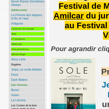
Never Rarely Sometimes
Festival de 
Always
Adolescentes
Amilcar
du jur
La Femme des steppes,
le flic et l’œuf
au Festival 
Antigone
Citoyens du monde
V
Sole
Il Campione
Maternal
Pour agrandir cli
Una promessa
Michel Ange
Abou Leila
Ragtime
P
Jinpa, un conte tibétain
Deux
Dark Waters
J
Des Hommes
Benni
Adam
La Llorona
u
Les Contes de la lune
vague après la pluie