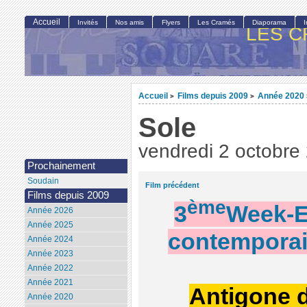
Accueil
Invités
Nos amis
Flyers
Les Cramés
Diaporama
LES C
Accueil
Films depuis 2009
Année 2020
>
>
Sole
vendredi 2 octobre
Prochainement
Soudain
Film précédent
Films depuis 2009
ème
3
Week-E
Année 2026
Année 2025
contemporain
Année 2024
Année 2023
Année 2022
Année 2021
Antigone 
Année 2020