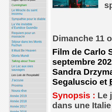
s
Cunningham
Le Miracle du saint
inconnu
Sympathie pour le diable
La Vie invisible
d’Euridice Gusmão
Requiem pour un
Dimanche 11 o
massacre
Séjour dans les Monts
Fuchun
Film de Carlo S
It Must Be Heaven
Gloria Mundi
septembre 202
Talking about Trees
Le Lac aux oies
Sandra Drzyma
sauvages
Les Lois de l’hospitalité
Segaluscio et
J’accuse
Proxima
Noura rêve
Synopsis :
Le 
Année 2019
Année 2018
dans une Italie
Année 2017
Année 2016