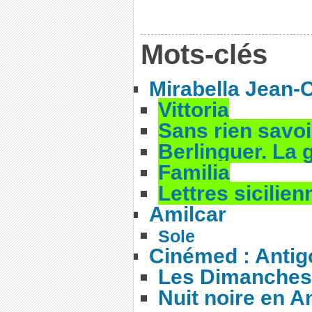
Mots-clés
Mirabella Jean-
Vittoria
Sans rien savoir
Berlinguer. La
Familia
Lettres sicilien
Amilcar
Sole
Cinémed : Antig
Les Dimanches
Nuit noire en A