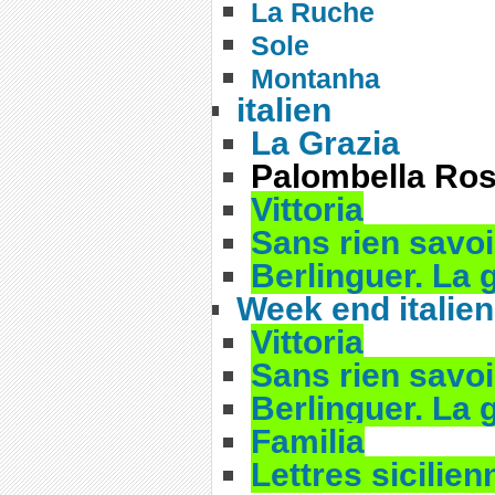
La Ruche
Sole
Montanha
italien
La Grazia
Palombella Ro
Vittoria
Sans rien savoir
Berlinguer. La
Week end italien
Vittoria
Sans rien savoir
Berlinguer. La
Familia
Lettres sicilien