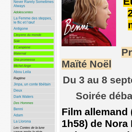
E
Never Rarely Sometimes
Always
Adolescentes
La Femme des steppes,
le flic et l’œuf
Antigone
Citoyens du monde
Sole
Il Campione
Pr
Maternal
Una promessa
Maïté Noël
Michel Ange
Abou Leila
Du 3 au 8 sep
Ragtime
Jinpa, un conte tibétain
Deux
Soirée déba
Dark Waters
Des Hommes
Film allemand (
Benni
Adam
1h58) de Nora 
La Llorona
Les Contes de la lune
vague après la pluie