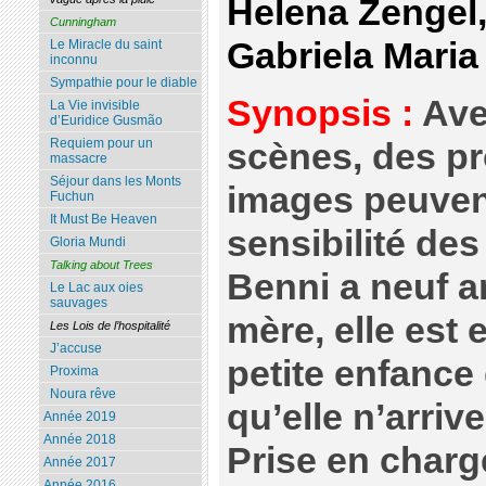
Helena Zengel,
Cunningham
Gabriela Mari
Le Miracle du saint
inconnu
Sympathie pour le diable
Synopsis :
Ave
La Vie invisible
d’Euridice Gusmão
Requiem pour un
scènes, des p
massacre
Séjour dans les Monts
images peuvent
Fuchun
It Must Be Heaven
sensibilité de
Gloria Mundi
Talking about Trees
Benni a neuf a
Le Lac aux oies
sauvages
mère, elle est
Les Lois de l’hospitalité
J’accuse
petite enfance
Proxima
Noura rêve
qu’elle n’arriv
Année 2019
Année 2018
Prise en charg
Année 2017
Année 2016