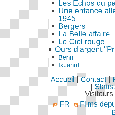
Les Échos du p
Une enfance all
1945
Bergers
La Belle affaire
Le Ciel rouge
Ours d’argent,"Pr
Benni
Ixcanul
Accueil
|
Contact
|
|
Statis
Visiteurs
FR
Films dep
B