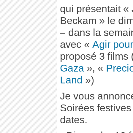
qui présentait 
Beckam » le di
–
dans la semain
avec «
Agir pour
proposé 3 films
Gaza
», «
Precio
Land
»)
Je vous annonce,
Soirées festives 
dates.