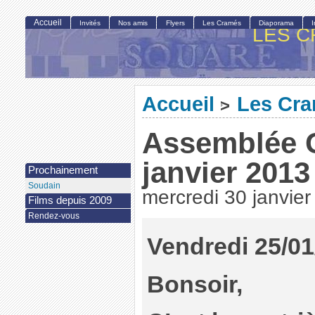
Accueil
Invités
Nos amis
Flyers
Les Cramés
Diaporama
LES C
Accueil
Les Cr
>
Assemblée 
janvier 2013
Prochainement
Soudain
mercredi 30 janvie
Films depuis 2009
Rendez-vous
Vendredi 25/01
Bonsoir,