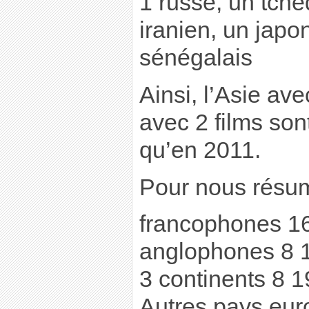
1 russe, un tchè
iranien, un japo
sénégalais
Ainsi, l’Asie ave
avec 2 films so
qu’en 2011.
Pour nous résum
francophones 1
anglophones 8
3 continents 8 
Autres pays eu