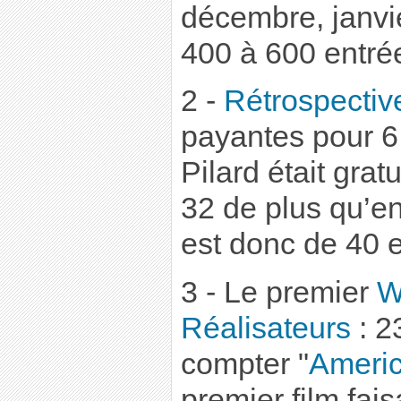
décembre, janvie
400 à 600 entré
2 -
Rétrospectiv
payantes pour 6 
Pilard était grat
32 de plus qu’e
est donc de 40 e
3 - Le premier
W
Réalisateurs
: 2
compter "
Ameri
premier film fais