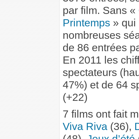
par film. Sans «
Printemps
» qui 
nombreuses séa
de 86 entrées pa
En 2011 les chif
spectateurs (ha
47%) et de 64 sp
(+22)
7 films ont fait 
Viva Riva
(36),
(48),
Jeux d’été