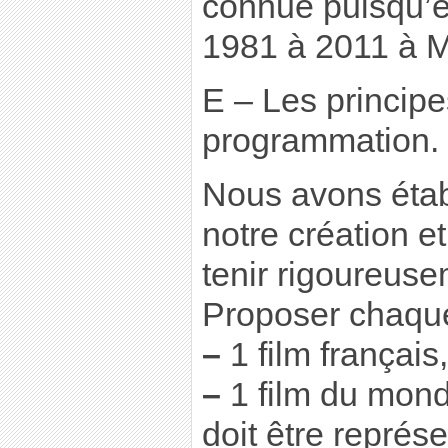
connue puisqu’e
1981 à 2011 à M
E – Les principe
programmation.
Nous avons étab
notre création e
tenir rigoureuse
Proposer chaque
–
1 film français,
–
1 film du mond
doit être représe