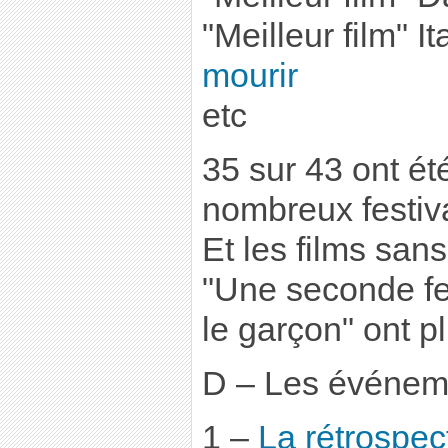
"Meilleur film" It
mourir
etc
35 sur 43 ont é
nombreux festiva
Et les films san
"Une seconde f
le garçon" ont pl
D – Les événem
1 –
La rétrospe