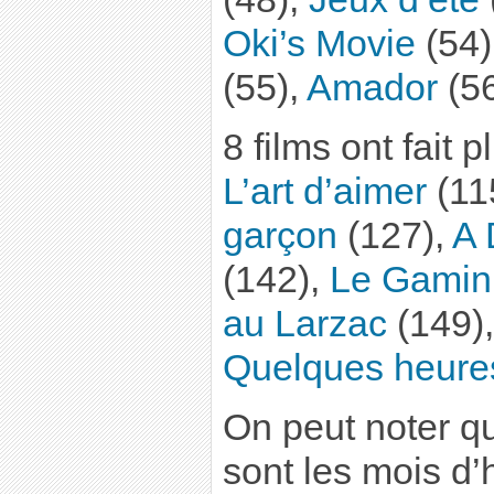
Oki’s Movie
(54)
(55),
Amador
(56
8 films ont fait 
L’art d’aimer
(11
garçon
(127),
A 
(142),
Le Gamin
au Larzac
(149)
Quelques heure
On peut noter qu
sont les mois d’