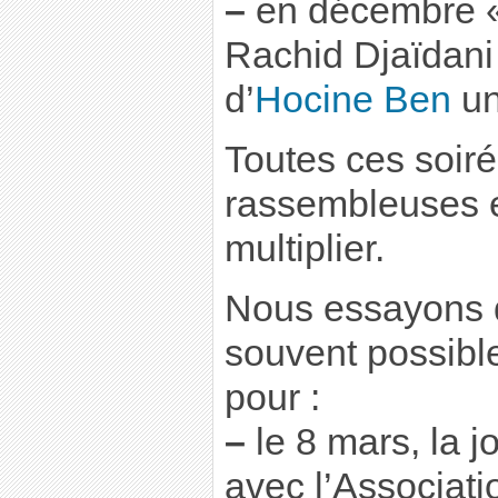
–
en décembre 
Rachid Djaïdani
d’
Hocine Ben
un
Toutes ces soir
rassembleuses 
multiplier.
Nous essayons d
souvent possibl
pour :
–
le 8 mars, la 
avec l’Associat