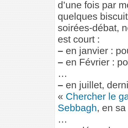
d’une fois par mo
quelques biscuit
soirées-débat, n
est court :
–
en janvier : p
–
en Février : p
…
–
en juillet, dern
«
Chercher le g
Sebbagh
, en s
…