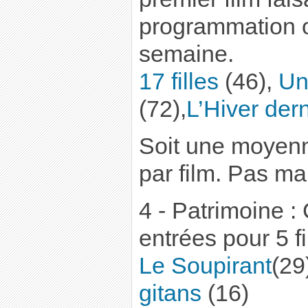
programmation o
semaine.
17 filles
(46),
Un
(72),
L’Hiver dern
Soit une moyenn
par film. Pas ma
4 - Patrimoine :
entrées pour 5 f
Le Soupirant
(29
gitans
(16)