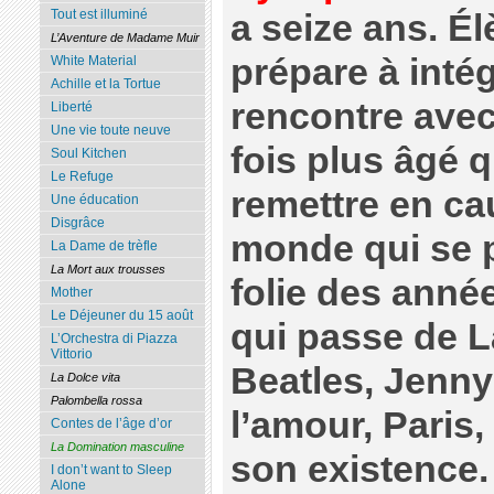
Tout est illuminé
a seize ans. Élè
L’Aventure de Madame Muir
prépare à inté
White Material
Achille et la Tortue
rencontre ave
Liberté
Une vie toute neuve
fois plus âgé q
Soul Kitchen
Le Refuge
remettre en ca
Une éducation
Disgrâce
monde qui se p
La Dame de trèfle
La Mort aux trousses
folie des anné
Mother
Le Déjeuner du 15 août
qui passe de L
L’Orchestra di Piazza
Vittorio
Beatles, Jenny 
La Dolce vita
Palombella rossa
l’amour, Paris,
Contes de l’âge d’or
La Domination masculine
son existence.
I don’t want to Sleep
Alone