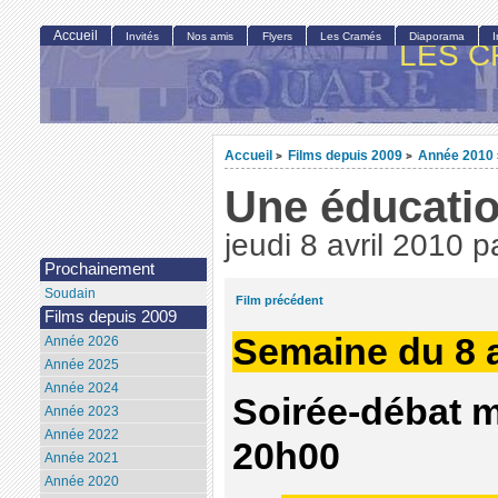
Accueil
Invités
Nos amis
Flyers
Les Cramés
Diaporama
LES C
Accueil
Films depuis 2009
Année 2010
>
>
Une éducati
jeudi 8 avril 2010
p
Prochainement
Soudain
Film précédent
Films depuis 2009
Semaine du 8 a
Année 2026
Année 2025
Année 2024
Soirée-débat ma
Année 2023
Année 2022
20h00
Année 2021
Année 2020