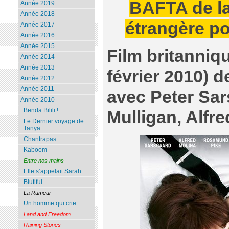
BAFTA de la
Année 2019
Année 2018
étrangère po
Année 2017
Année 2016
Année 2015
Film britanniqu
Année 2014
Année 2013
février 2010) 
Année 2012
Année 2011
avec Peter Sar
Année 2010
Benda Bilili !
Mulligan, Alfre
Le Dernier voyage de
Tanya
Chantrapas
Kaboom
Entre nos mains
Elle s’appelait Sarah
Biutiful
La Rumeur
Un homme qui crie
Land and Freedom
Raining Stones