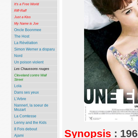
It’s a Free World
Riff-Raff
Just a Kiss
My Name is Joe
Oncle Boonmee
The Host
La Révélation
Simon Werner a disparu
Nord
Un poison violent
Les Chaussons rouges
Cleveland contre Wall
Street
Lola
Dans ses yeux
L’Arbre
Nannerl, la soeur de
Mozart
La Comtesse
Lenny and the Kids
8 Fois debout
Synopsis
: 196
Ajami