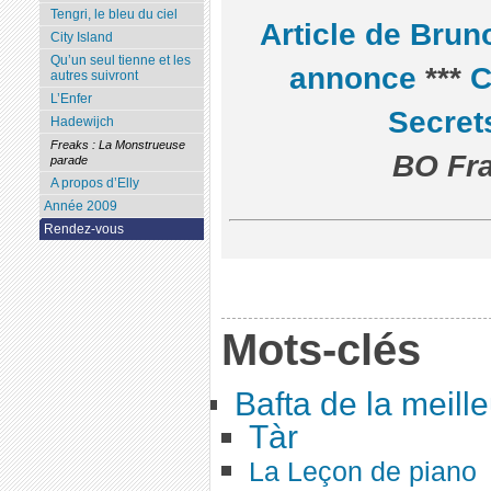
Tengri, le bleu du ciel
Article de Brun
City Island
Qu’un seul tienne et les
annonce
***
C
autres suivront
L’Enfer
Secret
Hadewijch
Freaks : La Monstrueuse
BO Fra
parade
A propos d’Elly
Année 2009
Rendez-vous
Mots-clés
Bafta de la meille
Tàr
La Leçon de piano