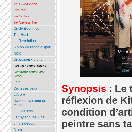
It’s a Free World
Riff-Raff
Just a Kiss
My Name is Joe
Oncle Boonmee
The Host
La Révélation
Simon Werner a disparu
Nord
Un poison violent
Les Chaussons rouges
Cleveland contre Wall
Street
Lola
Synopsis
: Le 
Dans ses yeux
L’Arbre
réflexion de Ki
Nannerl, la soeur de
Mozart
condition d’art
La Comtesse
Lenny and the Kids
peintre sans ta
8 Fois debout
Ajami