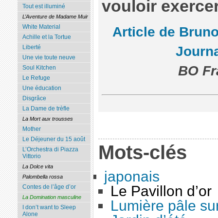
vouloir exercer
Tout est illuminé
L’Aventure de Madame Muir
White Material
Article de Brun
Achille et la Tortue
Liberté
Journa
Une vie toute neuve
BO Fr
Soul Kitchen
Le Refuge
Une éducation
Disgrâce
La Dame de trèfle
La Mort aux trousses
Mother
Le Déjeuner du 15 août
Mots-clés
L’Orchestra di Piazza
Vittorio
La Dolce vita
japonais
Palombella rossa
Le Pavillon d’or
Contes de l’âge d’or
La Domination masculine
Lumière pâle sur
I don’t want to Sleep
Alone