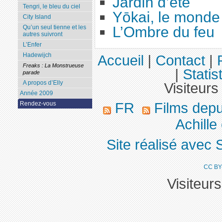
Jardin d’été
Tengri, le bleu du ciel
Yōkai, le monde 
City Island
L’Ombre du feu
Qu’un seul tienne et les
autres suivront
L’Enfer
Hadewijch
Accueil
|
Contact
|
Freaks : La Monstrueuse
|
Statis
parade
A propos d’Elly
Visiteurs
Année 2009
FR
Films dep
Rendez-vous
Achille 
Site réalisé avec 
CC BY
Visiteur