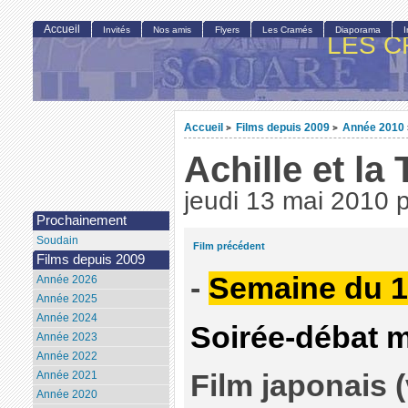
Accueil
Invités
Nos amis
Flyers
Les Cramés
Diaporama
LES C
Accueil
Films depuis 2009
Année 2010
>
>
Achille et la 
jeudi 13 mai 2010
Prochainement
Soudain
Film précédent
Films depuis 2009
-
Semaine du 1
Année 2026
Année 2025
Année 2024
Soirée-débat m
Année 2023
Année 2022
Année 2021
Film japonais 
Année 2020