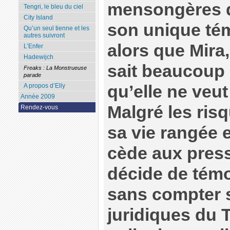
mensongères d
Tengri, le bleu du ciel
City Island
son unique tém
Qu’un seul tienne et les
autres suivront
alors que Mira,
L’Enfer
Hadewijch
sait beaucoup 
Freaks : La Monstrueuse
parade
qu’elle ne veut
A propos d’Elly
Année 2009
Malgré les ris
Rendez-vous
sa vie rangée 
cède aux pres
décide de témo
sans compter 
juridiques du T