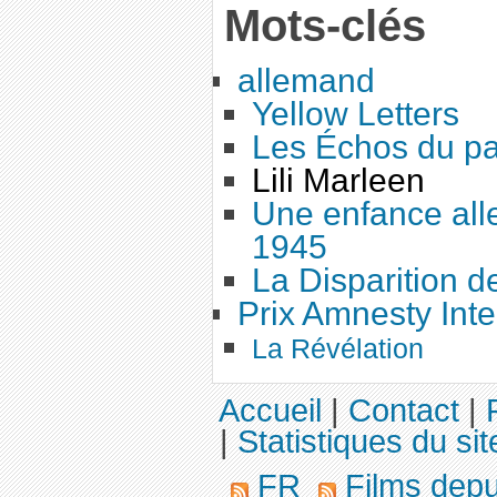
Mots-clés
allemand
Yellow Letters
Les Échos du p
Lili Marleen
Une enfance all
1945
La Disparition 
Prix Amnesty Inte
La Révélation
Accueil
|
Contact
|
|
Statistiques du sit
FR
Films dep