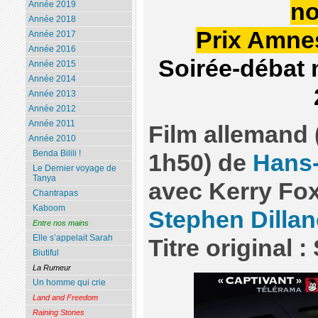
n
Année 2019
Année 2018
Prix Amnes
Année 2017
Année 2016
Soirée-débat 
Année 2015
Année 2014
Année 2013
Année 2012
Année 2011
Film allemand 
Année 2010
Benda Bilili !
1h50) de
Hans-
Le Dernier voyage de
Tanya
avec Kerry Fox
Chantrapas
Kaboom
Stephen Dillan
Entre nos mains
Elle s’appelait Sarah
Titre original 
Biutiful
La Rumeur
Un homme qui crie
Land and Freedom
Raining Stones