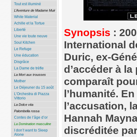
Tout est illuminé
L’Aventure de Madame Muir
White Material
Achille et la Tortue
Synopsis
: 200
Liberté
Une vie toute neuve
International 
Soul Kitchen
Le Refuge
Duric, ex-Géné
Une éducation
Disgrâce
d’accéder à la
La Dame de trèfle
La Mort aux trousses
comparaît pour
Mother
Le Déjeuner du 15 août
l’humanité. En
L’Orchestra di Piazza
Vittorio
l’accusation, 
La Dolce vita
Palombella rossa
Hannah Maynard
Contes de l’âge d’or
La Domination masculine
discréditée par
I don’t want to Sleep
Alone