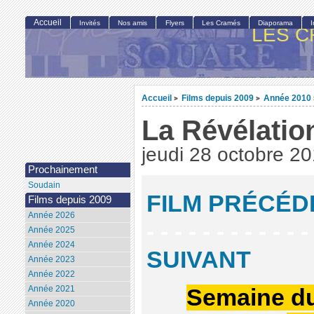
Accueil
Invités
Nos amis
Flyers
Les Cramés
Diaporama
LES C
Accueil
Films depuis 2009
Année 2010
>
>
La Révélatio
jeudi 28 octobre 2
Prochainement
Soudain
FILM PRÉCÉD
Films depuis 2009
Année 2026
- - - - - - - - - - - -
Année 2025
Année 2024
SUIVANT
Année 2023
Année 2022
Année 2021
Semaine du
Année 2020