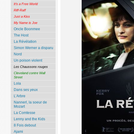
It’s a Free World
Riff-Raff
Just a Kiss
My Name is Joe
Oncle Boonmee
The Host
La Révélation
Simon Werner a disparu
Nord
Un poison violent
Les Chaussons rouges
Cleveland contre Wall
Street
Lola
Dans ses yeux
L’Arbre
Nannerl, la soeur de
Mozart
La Comtesse
Lenny and the Kids
8 Fois debout
Ajami