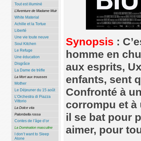
Tout est illuminé
L’Aventure de Madame Muir
White Material
Achille et la Tortue
Liberté
Une vie toute neuve
Synopsis
: C’e
Soul Kitchen
Le Refuge
homme en chute
Une éducation
aux esprits, U
Disgrâce
La Dame de trèfle
enfants, sent q
La Mort aux trousses
Mother
Confronté à un
Le Déjeuner du 15 août
L’Orchestra di Piazza
corrompu et à 
Vittorio
La Dolce vita
il se bat pour
Palombella rossa
Contes de l’âge d’or
aimer, pour t
La Domination masculine
I don’t want to Sleep
Alone