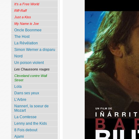
It’s a Free World
Riff-Raff
Just a Kiss
My Name is Joe
Oncle Boonmee
The Host
La Révélation
Simon Werner a disparu
Nord
Un poison violent
Les Chaussons rouges
Cleveland contre Wall
Street
Lola
Dans ses yeux
L’Arbre
Nannerl, la soeur de
Mozart
La Comtesse
Lenny and the Kids
8 Fois debout
Ajami