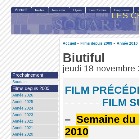
Accueil
Invités
Nos amis
Flyers
Les Cramés
Diaporama
LES C
Accueil
Films depuis 2009
Année 2010
>
>
Biutiful
jeudi 18 novembre
Prochainement
Soudain
FILM PRÉCÉD
Films depuis 2009
Année 2026
- - - - - -
FILM S
Année 2025
Année 2024
Année 2023
–
Semaine du 
Année 2022
Année 2021
2010
Année 2020