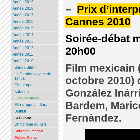
Année 2019
–
Prix d’inter
Année 2018
Année 2017
Cannes 2010
Année 2016
Année 2015
Année 2014
Soirée-débat 
Année 2013
20h00
Année 2012
Année 2011
Année 2010
Film mexicain (
Benda Bilili !
Le Dernier voyage de
octobre 2010) 
Tanya
Chantrapas
González Inárr
Kaboom
Entre nos mains
Bardem, Marice
Elle s’appelait Sarah
Biutiful
Fernàndez.
La Rumeur
Un homme qui crie
Land and Freedom
Raining Stones