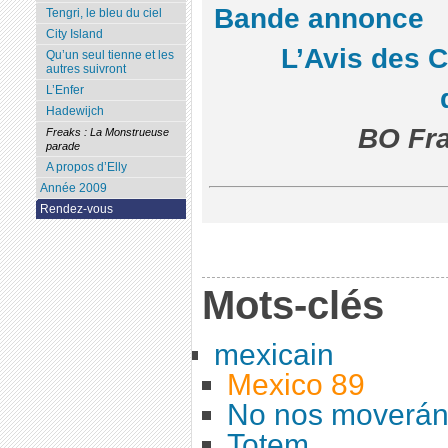
Bande annonce
Tengri, le bleu du ciel
City Island
L’Avis des 
Qu’un seul tienne et les
autres suivront
L’Enfer
Hadewijch
BO Fra
Freaks : La Monstrueuse
parade
A propos d’Elly
Année 2009
Rendez-vous
Mots-clés
mexicain
Mexico 89
No nos moverá
Totem